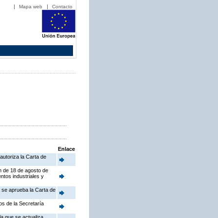
Mapa web
Contacto
Enlace
autoriza la Carta de
en de 18 de agosto de
ntos industriales y
e se aprueba la Carta de
os de la Secretaría
a que se actualiza,