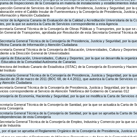
rograma de Inspecciones de la Consejería en materia de instalaciones y establecimientos indus
nspección General de Servicios de la Consejería de Presidencia, Justicia y Seguridad, por la 
aboración entre el Cabildo Insular de Fuerteventura y la Consejería de Presidencia, Justicia 
 Información y Atención Ciudadana
rector de la Agencia Canaria de Evaluación de la Calidad y Acreditación Universitaria de la 
es, por la que se autoriza la Carta de Servicios correspondiente a esta Agencia
ecretaría General Técnica de la Consejería de Obras Públicas y Transportes, por la que se 
ción General de Transportes, aprobada por Resolución de esta Secretaría General Técnica d
Secretaría General Técnica de la Consejería de Presidencia, Justicia y Seguridad, por la que 
Oficina Canaria de Información y Atención Ciudadana
ecretaría General Técnica de la Consejería de Educación, Universidades, Cultura y Deportes,
diente a la Dirección General de Universidades
jería de Educación, Universidades, Cultura y Deportes, por la que se desarrolla la organiza
ón Educativa de la Comunidad Autónoma de Canarias
irectora del Instituto Canario de Estadística (ISTAC) de la Consejería de Economía y Hacien
el Instituto
Secretaría General Técnica de la Consejería de Presidencia, Justicia y Seguridad, por la que
olución de 28 de marzo de 2011 (BOC 68, de 4.4.2011), que autoriza la Carta de Servicios c
 y Atención Ciudadana
Secretaría General Técnica de la Consejería de Presidencia, Justicia y Seguridad, por la que
rvicios correspondiente al Servicio de Atención Telefónica del Gobierno de Canarias 012
Consejería de Economía, Hacienda y Seguridad, por la que se modifica la Carta de Servicios
ecretaría General Técnica de la Consejería de Sanidad, por la que se actualiza la Carta de Se
esta Consejería
ecretaría General Técnica de la Consejería de Sanidad, por la que se aprueba la Carta de Se
godependencias de esta Consejería
Secretaría General Técnica de la Consejería de Empleo, Industria y Comercio por la que se a
l de Industria
 por el que se aprueba el Reglamento Orgánico de la Consejería de Presidencia, Justicia e 