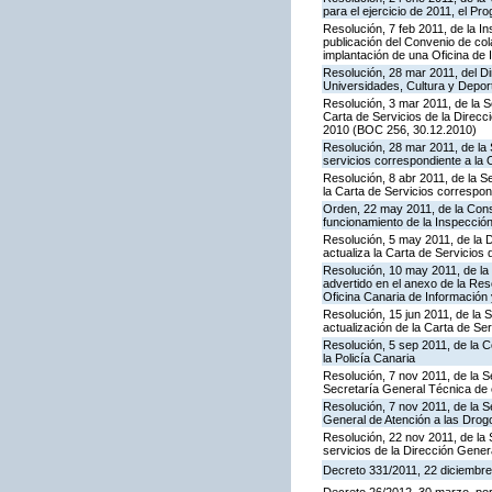
para el ejercicio de 2011, el P
Resolución, 7 feb 2011, de la I
publicación del Convenio de col
implantación de una Oficina de
Resolución, 28 mar 2011, del Di
Universidades, Cultura y Deport
Resolución, 3 mar 2011, de la S
Carta de Servicios de la Direc
2010 (BOC 256, 30.12.2010)
Resolución, 28 mar 2011, de la 
servicios correspondiente a la 
Resolución, 8 abr 2011, de la S
la Carta de Servicios correspon
Orden, 22 may 2011, de la Conse
funcionamiento de la Inspecci
Resolución, 5 may 2011, de la D
actualiza la Carta de Servicios d
Resolución, 10 may 2011, de la 
advertido en el anexo de la Res
Oficina Canaria de Información
Resolución, 15 jun 2011, de la 
actualización de la Carta de Se
Resolución, 5 sep 2011, de la 
la Policía Canaria
Resolución, 7 nov 2011, de la S
Secretaría General Técnica de 
Resolución, 7 nov 2011, de la S
General de Atención a las Dro
Resolución, 22 nov 2011, de la 
servicios de la Dirección Genera
Decreto 331/2011, 22 diciembre,