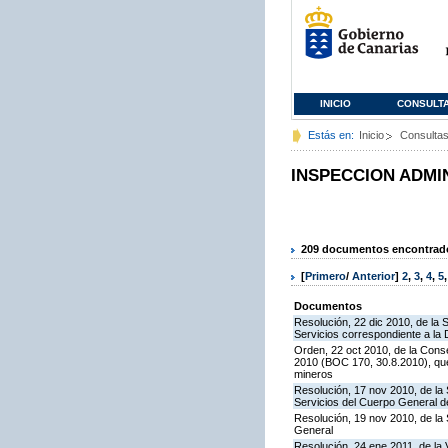
INICIO
CONSULT
Estás en:
Inicio
Consulta
INSPECCION ADMI
209 documentos encontrados
[
Primero
/
Anterior
]
2
,
3
,
4
,
5
Documentos
Resolución, 22 dic 2010, de la 
Servicios correspondiente a la
Orden, 22 oct 2010, de la Conse
2010 (BOC 170, 30.8.2010), que
mineros
Resolución, 17 nov 2010, de la 
Servicios del Cuerpo General de
Resolución, 19 nov 2010, de la 
General
Resolución, 24 ene 2011, de la 