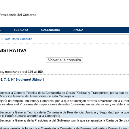
A
TESAURO
CALENDARIO
AYUDA
s
Resultado Consulta
NISTRATIVA
, mostrando del 126 al 150.
,
6
,
7
,
8
,
9
[
Siguiente
/
Último
]
Secretaría General Técnica de la Consejería de Obras Públicas y Transportes, por la que se 
 Dirección General de Transportes de esta Consejería
jería de Empleo, Industria y Comercio, por la que se corrigen errores advertidos en la Ord
 establece el Programa de Inspecciones de esta Consejería, en instalaciones y establecimie
Secretaría General Técnica de la Consejería de Presidencia, Justicia y Seguridad, por la qu
 la Policía Canaria adscrito a la Consejería
Secretaría General de la Presidencia del Gobierno, por la que se aprueba la Carta de Servici
Viceconsejería de Industria y Energía de la Consejería de Empleo, Industria y Comercio, por l