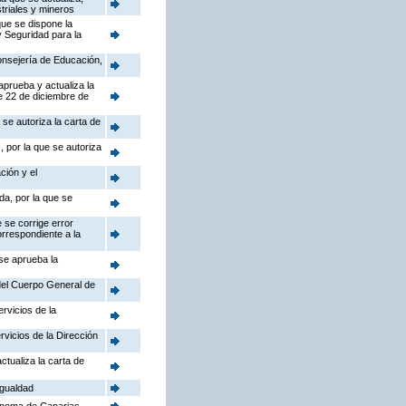
triales y mineros
que se dispone la
y Seguridad para la
Consejería de Educación,
aprueba y actualiza la
e 22 de diciembre de
se autoriza la carta de
 por la que se autoriza
ción y el
da, por la que se
 se corrige error
orrespondiente a la
 se aprueba la
 del Cuerpo General de
rvicios de la
rvicios de la Dirección
ctualiza la carta de
Igualdad