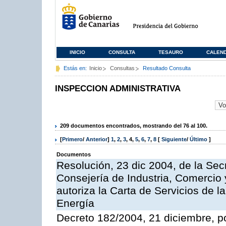
INICIO
CONSULTA
TESAURO
CALEN
Estás en:
Inicio
Consultas
Resultado Consulta
INSPECCION ADMINISTRATIVA
209 documentos encontrados, mostrando del 76 al 100.
[
Primero
/
Anterior
]
1
,
2
,
3
,
4
,
5
,
6
,
7
,
8
[
Siguiente
/
Último
]
Documentos
Resolución, 23 dic 2004, de la Sec
Consejería de Industria, Comercio
autoriza la Carta de Servicios de l
Energía
Decreto 182/2004, 21 diciembre, p