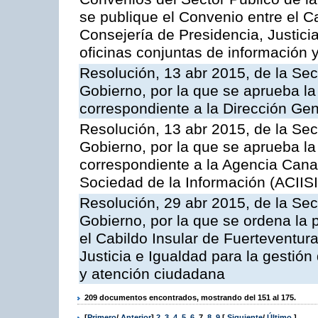
se publique el Convenio entre el C
Consejería de Presidencia, Justicia
oficinas conjuntas de información 
Resolución, 13 abr 2015, de la Sec
Gobierno, por la que se aprueba la 
correspondiente a la Dirección Gene
Resolución, 13 abr 2015, de la Sec
Gobierno, por la que se aprueba la 
correspondiente a la Agencia Canar
Sociedad de la Información (ACIISI
Resolución, 29 abr 2015, de la Sec
Gobierno, por la que se ordena la 
el Cabildo Insular de Fuerteventura
Justicia e Igualdad para la gestión
y atención ciudadana
209 documentos encontrados, mostrando del 151 al 175.
[
Primero
/
Anterior
]
2
,
3
,
4
,
5
,
6
,
7
,
8
,
9
[
Siguiente
/
Último
]