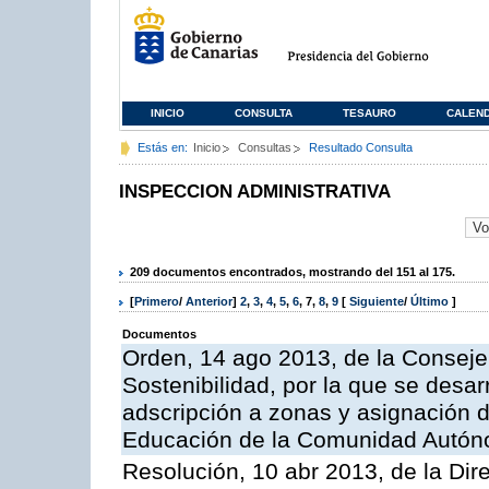
INICIO
CONSULTA
TESAURO
CALEN
Estás en:
Inicio
Consultas
Resultado Consulta
INSPECCION ADMINISTRATIVA
209 documentos encontrados, mostrando del 151 al 175.
[
Primero
/
Anterior
]
2
,
3
,
4
,
5
,
6
,
7
,
8
,
9
[
Siguiente
/
Último
]
Documentos
Orden, 14 ago 2013, de la Conseje
Sostenibilidad, por la que se desar
adscripción a zonas y asignación d
Educación de la Comunidad Autón
Resolución, 10 abr 2013, de la Dir