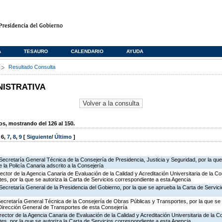
A
TESAURO
CALENDARIO
AYUDA
s
Resultado Consulta
NISTRATIVA
, mostrando del 126 al 150.
,
6
,
7
,
8
,
9
[
Siguiente
/
Último
]
Secretaría General Técnica de la Consejería de Presidencia, Justicia y Seguridad, por la qu
 la Policía Canaria adscrito a la Consejería
rector de la Agencia Canaria de Evaluación de la Calidad y Acreditación Universitaria de la C
es, por la que se autoriza la Carta de Servicios correspondiente a esta Agencia
Secretaría General de la Presidencia del Gobierno, por la que se aprueba la Carta de Servici
Secretaría General Técnica de la Consejería de Obras Públicas y Transportes, por la que se 
 Dirección General de Transportes de esta Consejería
rector de la Agencia Canaria de Evaluación de la Calidad y Acreditación Universitaria de la 
es, por la que se autoriza la Carta de Servicios correspondiente a esta Agencia