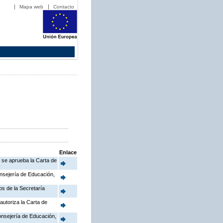
Mapa web
Contacto
Enlace
e se aprueba la Carta de
onsejería de Educación,
os de la Secretaría
autoriza la Carta de
Consejería de Educación,