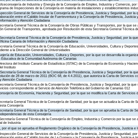
Viceconsejería de Industria y Energía de la Consejería de Empleo, Industria y Comercio, por l
rograma de Inspecciones de la Consejería en materia de instalaciones y establecimientos indus
nspección General de Servicios de la Consejería de Presidencia, Justicia y Seguridad, por la 
aboración entre el Cabildo Insular de Fuerteventura y la Consejería de Presidencia, Justicia 
 Información y Atención Ciudadana
ecretaría General Técnica de la Consejería de Obras Públicas y Transportes, por la que se 
ción General de Transportes, aprobada por Resolución de esta Secretaría General Técnica d
Secretaría General Técnica de la Consejería de Presidencia, Justicia y Seguridad, por la que 
Oficina Canaria de Información y Atención Ciudadana
ecretaría General Técnica de la Consejería de Educación, Universidades, Cultura y Deportes,
diente a la Dirección General de Universidades
jería de Educación, Universidades, Cultura y Deportes, por la que se desarrolla la organiza
ón Educativa de la Comunidad Autónoma de Canarias
irectora del Instituto Canario de Estadística (ISTAC) de la Consejería de Economía y Hacien
el Instituto
Secretaría General Técnica de la Consejería de Presidencia, Justicia y Seguridad, por la que
olución de 28 de marzo de 2011 (BOC 68, de 4.4.2011), que autoriza la Carta de Servicios c
 y Atención Ciudadana
Secretaría General Técnica de la Consejería de Presidencia, Justicia y Seguridad, por la que
rvicios correspondiente al Servicio de Atención Telefónica del Gobierno de Canarias 012
Consejería de Economía, Hacienda y Seguridad, por la que se modifica la Carta de Servicios
ecretaría General Técnica de la Consejería de Sanidad, por la que se actualiza la Carta de Se
esta Consejería
ecretaría General Técnica de la Consejería de Sanidad, por la que se aprueba la Carta de Se
godependencias de esta Consejería
Secretaría General Técnica de la Consejería de Empleo, Industria y Comercio por la que se a
l de Industria
 por el que se aprueba el Reglamento Orgánico de la Consejería de Presidencia, Justicia e 
Inspección General de Servicios de la Consejería de Presidencia, Justicia y Sesguridad, por 
aboración entre el Cabildo Insular de La Gomera y la Consejería de Presidencia, Justicia e I