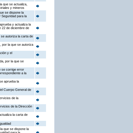
a que se actualiza,
triales y mineros
que se dispone la
y Seguridad para la
aprueba y actualiza la
e 22 de diciembre de
se autoriza la carta de
 por la que se autoriza
ción y el
da, por la que se
 se corrige error
orrespondiente a la
 se aprueba la
 del Cuerpo General de
rvicios de la
rvicios de la Dirección
ctualiza la carta de
Igualdad
la que se dispone la
gualdad para la