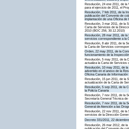
Resolución, 24 ene 2011, de la 
para el ejercicio de 2011, el P
Resolución, 7 feb 2011, de la I
publicación del Convenio de col
implantación de una Oficina de
Resolución, 3 mar 2011, de la S
Carta de Servicios de la Direc
2010 (BOC 256, 30.12.2010)
Resolución, 28 mar 2011, de la 
servicios correspondiente a la 
Resolución, 8 abr 2011, de la S
la Carta de Servicios correspon
Orden, 22 may 2011, de la Conse
funcionamiento de la Inspecci
Resolución, 5 may 2011, de la D
actualiza la Carta de Servicios d
Resolución, 10 may 2011, de la 
advertido en el anexo de la Res
Oficina Canaria de Información
Resolución, 15 jun 2011, de la 
actualización de la Carta de Se
Resolución, 5 sep 2011, de la 
la Policía Canaria
Resolución, 7 nov 2011, de la S
Secretaría General Técnica de 
Resolución, 7 nov 2011, de la S
General de Atención a las Dro
Resolución, 22 nov 2011, de la 
servicios de la Dirección Genera
Decreto 331/2011, 22 diciembre,
Resolución, 26 mar 2012, de la 
publicación del Convenio de col