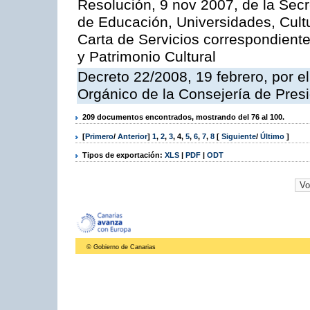
Resolución, 9 nov 2007, de la Secr
de Educación, Universidades, Cultu
Carta de Servicios correspondient
y Patrimonio Cultural
Decreto 22/2008, 19 febrero, por 
Orgánico de la Consejería de Presi
209 documentos encontrados, mostrando del 76 al 100.
[
Primero
/
Anterior
]
1
,
2
,
3
,
4
,
5
,
6
,
7
,
8
[
Siguiente
/
Último
]
Tipos de exportación:
XLS
|
PDF
|
ODT
© Gobierno de Canarias