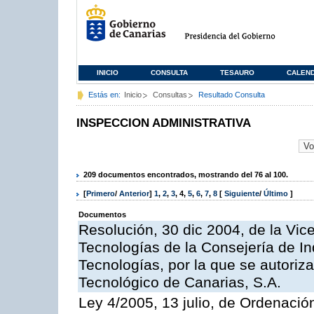
INICIO
CONSULTA
TESAURO
CALEN
Estás en:
Inicio
Consultas
Resultado Consulta
INSPECCION ADMINISTRATIVA
209 documentos encontrados, mostrando del 76 al 100.
[
Primero
/
Anterior
]
1
,
2
,
3
,
4
,
5
,
6
,
7
,
8
[
Siguiente
/
Último
]
Documentos
Resolución, 30 dic 2004, de la Vic
Tecnologías de la Consejería de I
Tecnologías, por la que se autoriza 
Tecnológico de Canarias, S.A.
Ley 4/2005, 13 julio, de Ordenaci