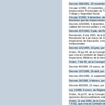
Decreto 306/1991, 29 noviembre,
Circular 1/1992, 23 noviembre, 
Inspecciones Provinciales de Tr
Trabajo y Seguridad Social
Circular 2/1992, 9 diciembre, de
funciones que las Inspecciones
Decreto 220/2000, 4 diciembre, 
calidad del servicio público y m
Decreto 207/1993, 9 julio, del
Resolución, 8 ene 2001, de la D
Resolución de 4 de marzo de 199
Inspectores de Educación, con
Institucionales
Decreto 101/1994, 10 junio, po
Orden, 30 jun 94, de la Conseje
que crea la Comisión de Salud d
Inspectores Médicos de la mis
Orden, 7 feb 95, de la Consejer
Decreto 60/1995, 24 marzo, de
Decreto 107/1995, 26 abril, por 
Decreto 281/1995, 11 septiembr
Decreto 26/1996, 9 febrero, por 
Decreto 89/2000, 22 mayo, por e
Ley 1/1998, 8 enero, de Régime
Orden, 16 jul 97, de la Consejer
oposicion del procedimiento se
Orden, 11 sep 2000, de la Cons
7.9.92), que crea la Comisión d