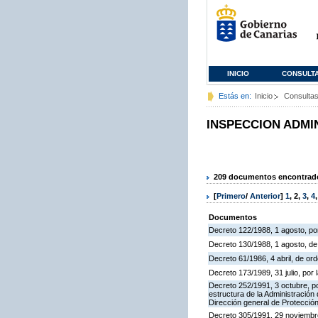
INICIO
CONSULT
Estás en:
Inicio
Consulta
INSPECCION ADMI
209 documentos encontrados
[
Primero
/
Anterior
]
1
,
2
,
3
,
4
Documentos
Decreto 122/1988, 1 agosto, por
Decreto 130/1988, 1 agosto, d
Decreto 61/1986, 4 abril, de o
Decreto 173/1989, 31 julio, po
Decreto 252/1991, 3 octubre, po
estructura de la Administració
Dirección general de Protección
Decreto 305/1991, 29 noviembre