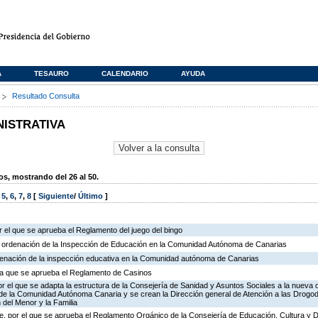
A
TESAURO
CALENDARIO
AYUDA
s
Resultado Consulta
NISTRATIVA
, mostrando del 26 al 50.
,
5
,
6
,
7
,
8
[
Siguiente
/
Último
]
 el que se aprueba el Reglamento del juego del bingo
e ordenación de la Inspección de Educación en la Comunidad Autónoma de Canarias
rdenación de la inspección educativa en la Comunidad autónoma de Canarias
r la que se aprueba el Reglamento de Casinos
r el que se adapta la estructura de la Consejería de Sanidad y Asuntos Sociales a la nueva 
n de la Comunidad Autónoma Canaria y se crean la Dirección general de Atención a las Drogo
 del Menor y la Familia
, por el que se aprueba el Reglamento Orgánico de la Consejería de Educación, Cultura y 