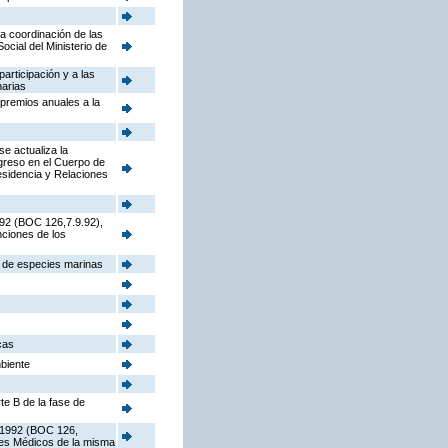
la coordinación de las
cial del Ministerio de
participación y a las
narias
 premios anuales a la
e actualiza la
ngreso en el Cuerpo de
sidencia y Relaciones
992 (BOC 126,7.9.92),
nciones de los
s de especies marinas
cas
mbiente
te B de la fase de
e 1992 (BOC 126,
ores Médicos de la misma