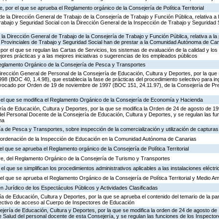
 por el que se aprueba el Reglamento orgánico de la Consejería de Política Territorial
de la Dirección General de Trabajo de la Consejería de Trabajo y Función Pública, relativa a 
abajo y Seguridad Social con la Dirección General de la Inspección de Trabajo y Seguridad So
 la Dirección General de Trabajo de la Consejería de Trabajo y Función Pública, relativa a la 
 Provinciales de Trabajo y Seguridad Social han de prestar a la Comunidad Autónoma de Ca
por el que se regulan las Cartas de Servicios, los sistemas de evaluación de la calidad y los
ejores prácticas y a las mejores iniciativas o sugerencias de los empleados públicos
 Reglamento Orgánico de la Consejería de Pesca y Transportes
irección General de Personal de la Consejería de Educación, Cultura y Deportes, por la que s
8 (BOC 40, 1.4.98), que establecia la fase de prácticas del procedimiento selectivo para i
vocado por Orden de 19 de noviembre de 1997 (BOC 151, 24.11.97), de la Consejería de Pre
r el que se modifica el Reglamento Orgánico de la Consejería de Economía y Hacienda
ría de Educación, Cultura y Deportes, por la que se modifica la Orden de 24 de agosto de 1
el Personal Docente de la Consejería de Educación, Cultura y Deportes, y se regulan las fu
ma
ía de Pesca y Transportes, sobre inspección de la comercialización y utilización de captura
 ordenación de la Inspección de Educación en la Comunidad Autónoma de Canarias
el que se aprueba el Reglamento orgánico de la Consejería de Política Territorial
e, del Reglamento Orgánico de la Consejería de Turismo y Transportes
el que se simplifican los procedimientos administrativos aplicables a las instalaciones eléctri
l que se aprueba el Reglamento Orgánico de la Consejería de Política Territorial y Medio A
n Jurídico de los Espectáculos Públicos y Actividades Clasificadas
ía de Educación, Cultura y Deportes, por la que se aprueba el contenido del temario de la par
lectivo de acceso al Cuerpo de Inspectores de Educación
ejería de Educación, Cultura y Deportes, por la que se modifica la orden de 24 de agosto d
e Salud del personal docente de esta Consejería, y se regulan las funciones de los Inspect