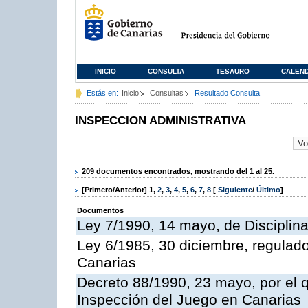
INICIO
CONSULTA
TESAURO
CALEN
Estás en:
Inicio
Consultas
Resultado Consulta
INSPECCION ADMINISTRATIVA
209 documentos encontrados, mostrando del 1 al 25.
[Primero/Anterior]
1
,
2
,
3
,
4
,
5
,
6
,
7
,
8
[
Siguiente
/
Último
]
Documentos
Ley 7/1990, 14 mayo, de Disciplina 
Ley 6/1985, 30 diciembre, regulad
Canarias
Decreto 88/1990, 23 mayo, por el q
Inspección del Juego en Canarias