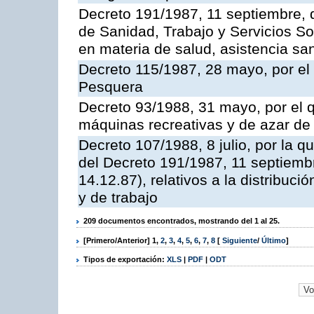
Decreto 191/1987, 11 septiembre, d
de Sanidad, Trabajo y Servicios So
en materia de salud, asistencia sani
Decreto 115/1987, 28 mayo, por el 
Pesquera
Decreto 93/1988, 31 mayo, por el 
máquinas recreativas y de azar d
Decreto 107/1988, 8 julio, por la 
del Decreto 191/1987, 11 septiemb
14.12.87), relativos a la distribuc
y de trabajo
209 documentos encontrados, mostrando del 1 al 25.
[Primero/Anterior]
1
,
2
,
3
,
4
,
5
,
6
,
7
,
8
[
Siguiente
/
Último
]
Tipos de exportación:
XLS
|
PDF
|
ODT