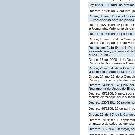
Ley 8/1991, 30 abril, de protecc
Decreto 278/1999, 7 octubre, p
Orden, 30 mar 84, de la Consej
Extraordinarios para las plaza
Decreto 527/1984, 15 junio, por
la Comunidad Autónoma de Cana
Decreto 570/1984, 14 julio, de 
Orden, 19 nov 97, de la Conseje
Cuerpo de Inspectores de Educ
Resolución, 2 abr 84, de la Dir
extraordinario y provisión al 
curso 1984/85
Orden, 17 oct 2000, de la Conse
Comunidad Autónoma de Canar
Orden, 22 oct 84, de la Conseje
la Comunidad Autónoma de Can
Orden, 24 ago 92, de la Conseje
Consejería y se regulan las fu
Decreto 140/1991, 28 junio, por
Reglamento del Juego del Bing
Decreto 95/1986, 6 junio, sobre
materia de trabajo, salud y bien
Decreto 230/1991, 20 septiemb
Decreto 66/1986, 18 de abril, p
Orden, 22 abr 87, de la Conseje
Decreto 191/1987, 11 septiembre
en materia de salud, asistencia 
Decreto 115/1987, 28 mayo, por