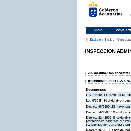
INICIO
CONSULT
Estás en:
Inicio
Consulta
INSPECCION ADMI
209 documentos encontrados
[Primero/Anterior]
1
,
2
,
3
,
4
,
Documentos
Ley 7/1990, 14 mayo, de Discipli
Ley 6/1985, 30 diciembre, regu
Decreto 88/1990, 23 mayo, por 
Decreto 56/1992, 30 abril, por
Decreto 224/1990, 8 noviembre,
patrimoniales adscritos al ejerc
transportes por carretera y por
Decreto 86/2013, 1 agosto, por 