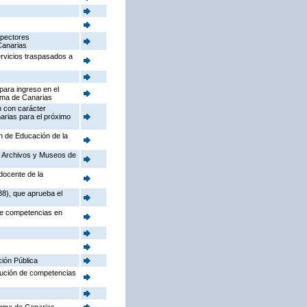
spectores
Canarias
ervicios traspasados a
para ingreso en el
oma de Canarias
n con carácter
arias para el próximo
ón de Educación de la
o, Archivos y Museos de
docente de la
88), que aprueba el
 de competencias en
ción Pública
ibución de competencias