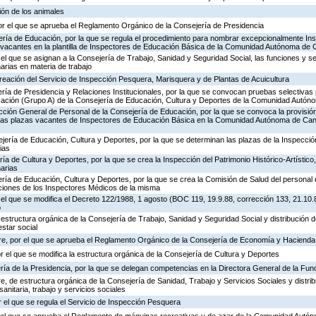
ión de los animales
or el que se aprueba el Reglamento Orgánico de la Consejería de Presidencia
ería de Educación, por la que se regula el procedimiento para nombrar excepcionalmente In
s vacantes en la plantilla de Inspectores de Educación Básica de la Comunidad Autónoma de 
 el que se asignan a la Consejería de Trabajo, Sanidad y Seguridad Social, las funciones y s
rias en materia de trabajo
creación del Servicio de Inspección Pesquera, Marisquera y de Plantas de Acuicultura
ría de Presidencia y Relaciones Institucionales, por la que se convocan pruebas selectivas 
ación (Grupo A) de la Consejería de Educación, Cultura y Deportes de la Comunidad Autón
ección General de Personal de la Consejería de Educación, por la que se convoca la provisió
de las plazas vacantes de Inspectores de Educación Básica en la Comunidad Autónoma de Can
jería de Educación, Cultura y Deportes, por la que se determinan las plazas de la Inspecci
ias
ría de Cultura y Deportes, por la que se crea la Inspección del Patrimonio Histórico-Artístic
arias
ría de Educación, Cultura y Deportes, por la que se crea la Comisión de Salud del personal 
nciones de los Inspectores Médicos de la misma
 el que se modifica el Decreto 122/1988, 1 agosto (BOC 119, 19.9.88, corrección 133, 21.10.
o
 estructura orgánica de la Consejería de Trabajo, Sanidad y Seguridad Social y distribución
estar social
re, por el que se aprueba el Reglamento Orgánico de la Consejería de Economía y Hacienda
or el que se modifica la estructura orgánica de la Consejería de Cultura y Deportes
ría de la Presidencia, por la que se delegan competencias en la Directora General de la Fun
, de estructura orgánica de la Consejería de Sanidad, Trabajo y Servicios Sociales y distr
sanitaria, trabajo y servicios sociales
 el que se regula el Servicio de Inspección Pesquera