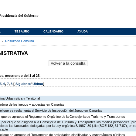
A
TESAURO
CALENDARIO
AYUDA
s
Resultado Consulta
NISTRATIVA
, mostrando del 1 al 25.
5
,
6
,
7
,
8
[
Siguiente
/
Último
]
na Urbanística y Territorial
ladora de los juegos y apuestas en Canarias
el que se reglamenta el Servicio de Inspección del Juego en Canarias
 el que se aprueba el Reglamento Orgánico de la Consejería de Turismo y Transportes
 por el que se asignan a la Consejería de Turismo y Transportes los medios personales, pr
icio de las facultades delegadas por la Ley orgánica 5/1987, 30 julio (BOE 182, 31.7.87), en r
 cable
el que se aprueba el Reglamento de actividades clasificadas y espectáculos públicos