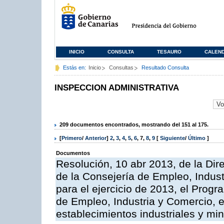
INICIO
CONSULTA
TESAURO
CALEN
Estás en:
Inicio
Consultas
Resultado Consulta
INSPECCION ADMINISTRATIVA
209 documentos encontrados, mostrando del 151 al 175.
[
Primero
/
Anterior
]
2
,
3
,
4
,
5
,
6
,
7
,
8
,
9
[
Siguiente
/
Último
]
Documentos
Resolución, 10 abr 2013, de la Dir
de la Consejería de Empleo, Indust
para el ejercicio de 2013, el Prog
de Empleo, Industria y Comercio, e
establecimientos industriales y mi