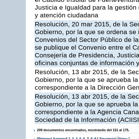
Justicia e Igualdad para la gestión
y atención ciudadana
Resolución, 20 mar 2015, de la Sec
Gobierno, por la que se ordena se 
Convenios del Sector Público de 
se publique el Convenio entre el C
Consejería de Presidencia, Justicia
oficinas conjuntas de información 
Resolución, 13 abr 2015, de la Sec
Gobierno, por la que se aprueba la 
correspondiente a la Dirección Gene
Resolución, 13 abr 2015, de la Sec
Gobierno, por la que se aprueba la 
correspondiente a la Agencia Canar
Sociedad de la Información (ACIISI
209 documentos encontrados, mostrando del 151 al 175.
[
Primero
/
Anterior
]
2
,
3
,
4
,
5
,
6
,
7
,
8
,
9
[
Siguiente
/
Último
]