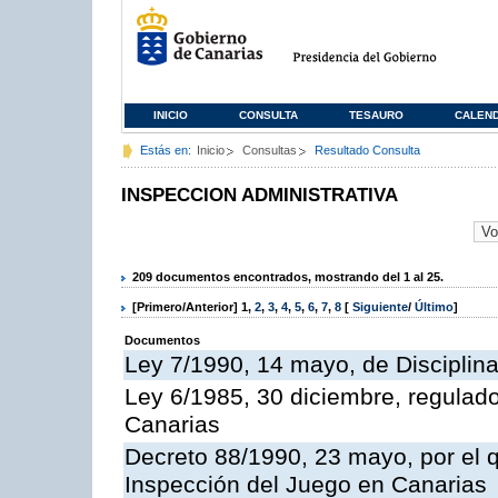
INICIO
CONSULTA
TESAURO
CALEN
Estás en:
Inicio
Consultas
Resultado Consulta
INSPECCION ADMINISTRATIVA
209 documentos encontrados, mostrando del 1 al 25.
[Primero/Anterior]
1
,
2
,
3
,
4
,
5
,
6
,
7
,
8
[
Siguiente
/
Último
]
Documentos
Ley 7/1990, 14 mayo, de Disciplina 
Ley 6/1985, 30 diciembre, regulad
Canarias
Decreto 88/1990, 23 mayo, por el q
Inspección del Juego en Canarias