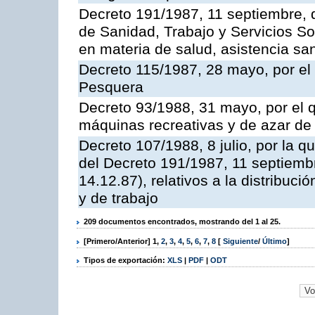
Decreto 191/1987, 11 septiembre, d
de Sanidad, Trabajo y Servicios So
en materia de salud, asistencia sani
Decreto 115/1987, 28 mayo, por el 
Pesquera
Decreto 93/1988, 31 mayo, por el 
máquinas recreativas y de azar d
Decreto 107/1988, 8 julio, por la 
del Decreto 191/1987, 11 septiemb
14.12.87), relativos a la distribuc
y de trabajo
209 documentos encontrados, mostrando del 1 al 25.
[Primero/Anterior]
1
,
2
,
3
,
4
,
5
,
6
,
7
,
8
[
Siguiente
/
Último
]
Tipos de exportación:
XLS
|
PDF
|
ODT