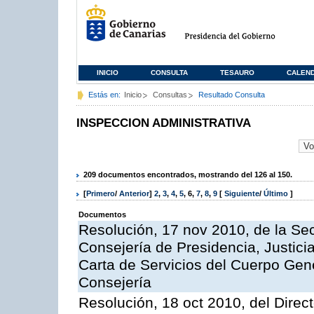
INICIO
CONSULTA
TESAURO
CALEN
Estás en:
Inicio
Consultas
Resultado Consulta
INSPECCION ADMINISTRATIVA
209 documentos encontrados, mostrando del 126 al 150.
[
Primero
/
Anterior
]
2
,
3
,
4
,
5
,
6
,
7
,
8
,
9
[
Siguiente
/
Último
]
Documentos
Resolución, 17 nov 2010, de la Sec
Consejería de Presidencia, Justici
Carta de Servicios del Cuerpo Gener
Consejería
Resolución, 18 oct 2010, del Direc