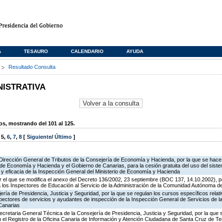
A
TESAURO
CALENDARIO
AYUDA
s
Resultado Consulta
NISTRATIVA
, mostrando del 101 al 125.
,
5
,
6
,
7
,
8
[
Siguiente
/
Último
]
 Dirección General de Tributos de la Consejería de Economía y Hacienda, por la que se hace 
o de Economía y Hacienda y el Gobierno de Canarias, para la cesión gratuita del uso del sist
ad y eficacia de la Inspección General del Ministerio de Economía y Hacienda
 el que se modifica el anexo del Decreto 136/2002, 23 septiembre (BOC 137, 14.10.2002), p
e a los Inspectores de Educación al Servicio de la Administración de la Comunidad Autónoma 
jería de Presidencia, Justicia y Seguridad, por la que se regulan los cursos específicos rel
spectores de servicios y ayudantes de inspección de la Inspección General de Servicios de la
Canarias
ecretaria General Técnica de la Consejería de Presidencia, Justicia y Seguridad, por la que
en el Registro de la Oficina Canaria de Información y Atención Ciudadana de Santa Cruz de T