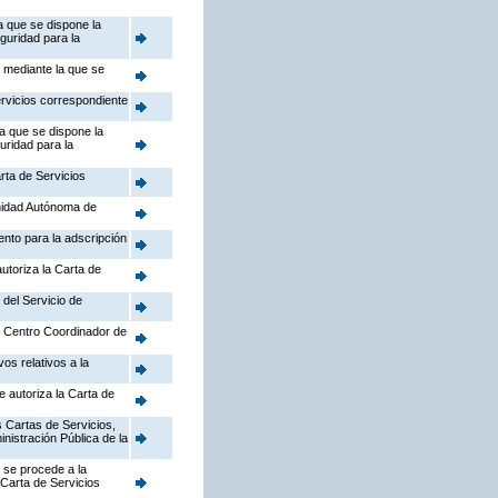
a que se dispone la
guridad para la
, mediante la que se
ervicios correspondiente
la que se dispone la
uridad para la
rta de Servicios
nidad Autónoma de
ento para la adscripción
utoriza la Carta de
 del Servicio de
el Centro Coordinador de
os relativos a la
e autoriza la Carta de
 Cartas de Servicios,
inistración Pública de la
 se procede a la
 Carta de Servicios