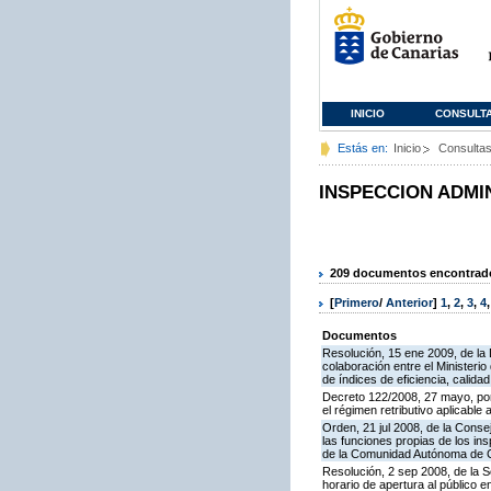
INICIO
CONSULT
Estás en:
Inicio
Consulta
INSPECCION ADMI
209 documentos encontrados
[
Primero
/
Anterior
]
1
,
2
,
3
,
4
Documentos
Resolución, 15 ene 2009, de la
colaboración entre el Ministeri
de índices de eficiencia, calid
Decreto 122/2008, 27 mayo, por
el régimen retributivo aplicabl
Orden, 21 jul 2008, de la Conse
las funciones propias de los in
de la Comunidad Autónoma de 
Resolución, 2 sep 2008, de la S
horario de apertura al público 