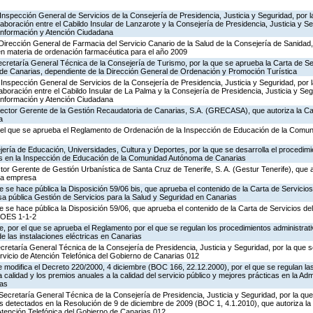
Inspección General de Servicios de la Consejería de Presidencia, Justicia y Seguridad, por l
aboración entre el Cabildo Insular de Lanzarote y la Consejería de Presidencia, Justicia y Se
 Información y Atención Ciudadana
Dirección General de Farmacia del Servicio Canario de la Salud de la Consejería de Sanidad
en materia de ordenación farmacéutica para el año 2009
ecretaría General Técnica de la Consejería de Turismo, por la que se aprueba la Carta de S
o de Canarias, dependiente de la Dirección General de Ordenación y Promoción Turística
Inspección General de Servicios de la Consejería de Presidencia, Justicia y Seguridad, por 
aboración entre el Cabildo Insular de La Palma y la Consejería de Presidencia, Justicia y Seg
 Información y Atención Ciudadana
irector Gerente de la Gestión Recaudatoria de Canarias, S.A. (GRECASA), que autoriza la Ca
a
 el que se aprueba el Reglamento de Ordenación de la Inspección de Educación de la Comu
ería de Educación, Universidades, Cultura y Deportes, por la que se desarrolla el procedimi
os en la Inspección de Educación de la Comunidad Autónoma de Canarias
ctor Gerente de Gestión Urbanística de Santa Cruz de Tenerife, S. A. (Gestur Tenerife), que a
sta empresa
e se hace pública la Disposición 59/06 bis, que aprueba el contenido de la Carta de Servicios
a pública Gestión de Servicios para la Salud y Seguridad en Canarias
e se hace pública la Disposición 59/06, que aprueba el contenido de la Carta de Servicios d
COES 1-1-2
 por el que se aprueba el Reglamento por el que se regulan los procedimientos administrativ
de las instalaciones eléctricas en Canarias
ecretaría General Técnica de la Consejería de Presidencia, Justicia y Seguridad, por la que s
rvicio de Atención Telefónica del Gobierno de Canarias 012
 modifica el Decreto 220/2000, 4 diciembre (BOC 166, 22.12.2000), por el que se regulan las
 calidad y los premios anuales a la calidad del servicio público y mejores prácticas en la Adm
as
Secretaría General Técnica de la Consejería de Presidencia, Justicia y Seguridad, por la que
s detectados en la Resolución de 9 de diciembre de 2009 (BOC 1, 4.1.2010), que autoriza la
Atención Telefónica del Gobierno de Canarias 012