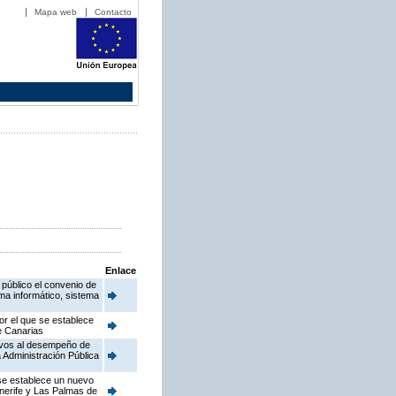
Mapa web
Contacto
Enlace
público el convenio de
ema informático, sistema
or el que se establece
de Canarias
ativos al desempeño de
 Administración Pública
 se establece un nuevo
enerife y Las Palmas de