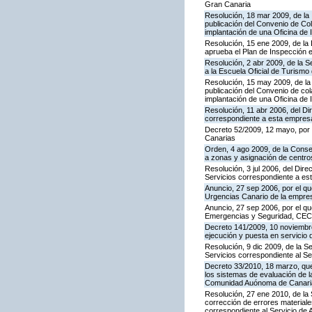
Gran Canaria
Resolución, 18 mar 2009, de la 
publicación del Convenio de Col
implantación de una Oficina de
Resolución, 15 ene 2009, de la 
aprueba el Plan de Inspección 
Resolución, 2 abr 2009, de la S
a la Escuela Oficial de Turism
Resolución, 15 may 2009, de la 
publicación del Convenio de col
implantación de una Oficina de
Resolución, 11 abr 2006, del D
correspondiente a esta empres
Decreto 52/2009, 12 mayo, por
Canarias
Orden, 4 ago 2009, de la Consej
a zonas y asignación de centr
Resolución, 3 jul 2006, del Dire
Servicios correspondiente a e
Anuncio, 27 sep 2006, por el qu
Urgencias Canario de la empres
Anuncio, 27 sep 2006, por el qu
Emergencias y Seguridad, CE
Decreto 141/2009, 10 noviembre,
ejecución y puesta en servicio 
Resolución, 9 dic 2009, de la S
Servicios correspondiente al Se
Decreto 33/2010, 18 marzo, que
los sistemas de evaluación de la
Comunidad Auónoma de Canari
Resolución, 27 ene 2010, de la 
corrección de errores materiale
correspondiente al Servicio de 