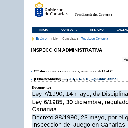
INICIO
CONSULTA
TESAURO
CALEN
Estás en:
Inicio
Consultas
Resultado Consulta
INSPECCION ADMINISTRATIVA
209 documentos encontrados, mostrando del 1 al 25.
[Primero/Anterior]
1
,
2
,
3
,
4
,
5
,
6
,
7
,
8
[
Siguiente
/
Último
]
Documentos
Ley 7/1990, 14 mayo, de Disciplina 
Ley 6/1985, 30 diciembre, regulad
Canarias
Decreto 88/1990, 23 mayo, por el q
Inspección del Juego en Canarias