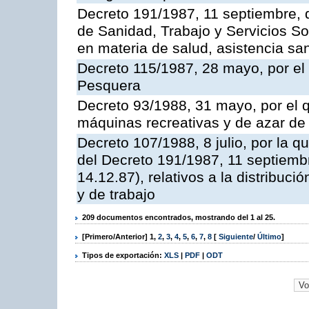
Decreto 191/1987, 11 septiembre, d
de Sanidad, Trabajo y Servicios So
en materia de salud, asistencia sani
Decreto 115/1987, 28 mayo, por el 
Pesquera
Decreto 93/1988, 31 mayo, por el 
máquinas recreativas y de azar d
Decreto 107/1988, 8 julio, por la 
del Decreto 191/1987, 11 septiemb
14.12.87), relativos a la distribuc
y de trabajo
209 documentos encontrados, mostrando del 1 al 25.
[Primero/Anterior]
1
,
2
,
3
,
4
,
5
,
6
,
7
,
8
[
Siguiente
/
Último
]
Tipos de exportación:
XLS
|
PDF
|
ODT