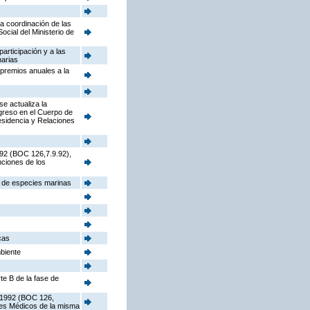
la coordinación de las
cial del Ministerio de
participación y a las
narias
 premios anuales a la
e actualiza la
ngreso en el Cuerpo de
sidencia y Relaciones
992 (BOC 126,7.9.92),
nciones de los
s de especies marinas
cas
mbiente
te B de la fase de
e 1992 (BOC 126,
ores Médicos de la misma