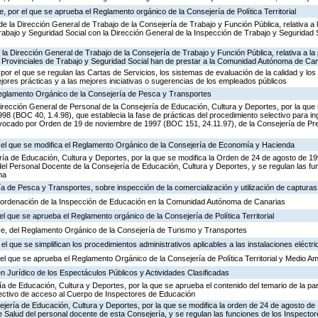
 por el que se aprueba el Reglamento orgánico de la Consejería de Política Territorial
de la Dirección General de Trabajo de la Consejería de Trabajo y Función Pública, relativa a 
abajo y Seguridad Social con la Dirección General de la Inspección de Trabajo y Seguridad So
 la Dirección General de Trabajo de la Consejería de Trabajo y Función Pública, relativa a la 
 Provinciales de Trabajo y Seguridad Social han de prestar a la Comunidad Autónoma de Ca
por el que se regulan las Cartas de Servicios, los sistemas de evaluación de la calidad y los
ejores prácticas y a las mejores iniciativas o sugerencias de los empleados públicos
 Reglamento Orgánico de la Consejería de Pesca y Transportes
irección General de Personal de la Consejería de Educación, Cultura y Deportes, por la que s
8 (BOC 40, 1.4.98), que establecia la fase de prácticas del procedimiento selectivo para i
vocado por Orden de 19 de noviembre de 1997 (BOC 151, 24.11.97), de la Consejería de Pre
r el que se modifica el Reglamento Orgánico de la Consejería de Economía y Hacienda
ría de Educación, Cultura y Deportes, por la que se modifica la Orden de 24 de agosto de 1
el Personal Docente de la Consejería de Educación, Cultura y Deportes, y se regulan las fu
ma
ía de Pesca y Transportes, sobre inspección de la comercialización y utilización de captura
 ordenación de la Inspección de Educación en la Comunidad Autónoma de Canarias
el que se aprueba el Reglamento orgánico de la Consejería de Política Territorial
e, del Reglamento Orgánico de la Consejería de Turismo y Transportes
el que se simplifican los procedimientos administrativos aplicables a las instalaciones eléctri
l que se aprueba el Reglamento Orgánico de la Consejería de Política Territorial y Medio A
n Jurídico de los Espectáculos Públicos y Actividades Clasificadas
ía de Educación, Cultura y Deportes, por la que se aprueba el contenido del temario de la par
lectivo de acceso al Cuerpo de Inspectores de Educación
ejería de Educación, Cultura y Deportes, por la que se modifica la orden de 24 de agosto d
e Salud del personal docente de esta Consejería, y se regulan las funciones de los Inspect