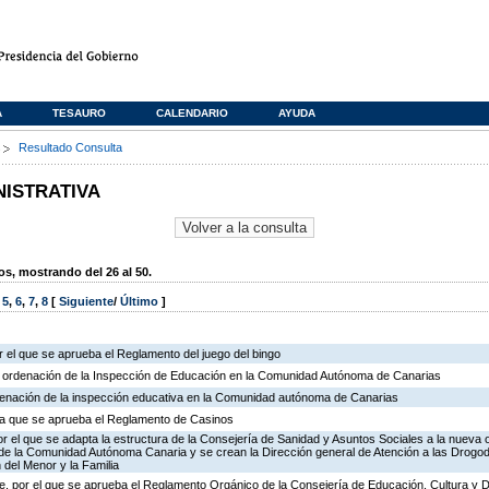
A
TESAURO
CALENDARIO
AYUDA
s
Resultado Consulta
NISTRATIVA
, mostrando del 26 al 50.
,
5
,
6
,
7
,
8
[
Siguiente
/
Último
]
 el que se aprueba el Reglamento del juego del bingo
e ordenación de la Inspección de Educación en la Comunidad Autónoma de Canarias
rdenación de la inspección educativa en la Comunidad autónoma de Canarias
r la que se aprueba el Reglamento de Casinos
r el que se adapta la estructura de la Consejería de Sanidad y Asuntos Sociales a la nueva 
n de la Comunidad Autónoma Canaria y se crean la Dirección general de Atención a las Drogo
 del Menor y la Familia
, por el que se aprueba el Reglamento Orgánico de la Consejería de Educación, Cultura y 