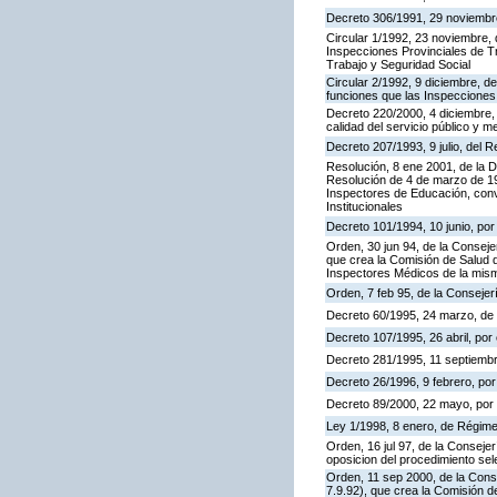
Decreto 306/1991, 29 noviembre,
Circular 1/1992, 23 noviembre, 
Inspecciones Provinciales de Tr
Trabajo y Seguridad Social
Circular 2/1992, 9 diciembre, de
funciones que las Inspecciones
Decreto 220/2000, 4 diciembre, 
calidad del servicio público y m
Decreto 207/1993, 9 julio, del
Resolución, 8 ene 2001, de la D
Resolución de 4 de marzo de 199
Inspectores de Educación, con
Institucionales
Decreto 101/1994, 10 junio, po
Orden, 30 jun 94, de la Conseje
que crea la Comisión de Salud d
Inspectores Médicos de la mis
Orden, 7 feb 95, de la Consejer
Decreto 60/1995, 24 marzo, de
Decreto 107/1995, 26 abril, por 
Decreto 281/1995, 11 septiembr
Decreto 26/1996, 9 febrero, por 
Decreto 89/2000, 22 mayo, por e
Ley 1/1998, 8 enero, de Régime
Orden, 16 jul 97, de la Consejer
oposicion del procedimiento se
Orden, 11 sep 2000, de la Cons
7.9.92), que crea la Comisión d