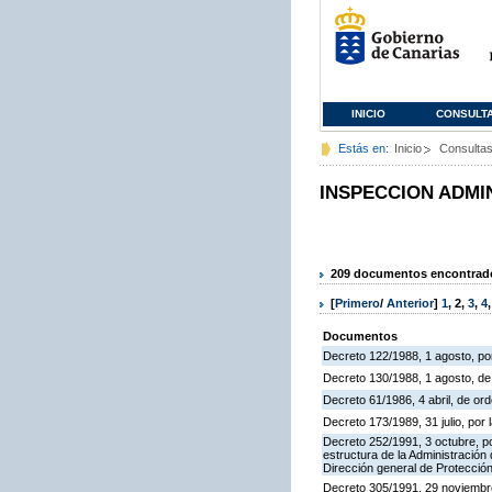
INICIO
CONSULT
Estás en:
Inicio
Consulta
INSPECCION ADMI
209 documentos encontrados
[
Primero
/
Anterior
]
1
,
2
,
3
,
4
Documentos
Decreto 122/1988, 1 agosto, por
Decreto 130/1988, 1 agosto, d
Decreto 61/1986, 4 abril, de o
Decreto 173/1989, 31 julio, po
Decreto 252/1991, 3 octubre, po
estructura de la Administració
Dirección general de Protección
Decreto 305/1991, 29 noviembre