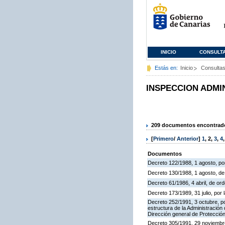
INICIO
CONSULT
Estás en:
Inicio
Consulta
INSPECCION ADMI
209 documentos encontrados
[
Primero
/
Anterior
]
1
,
2
,
3
,
4
Documentos
Decreto 122/1988, 1 agosto, por
Decreto 130/1988, 1 agosto, d
Decreto 61/1986, 4 abril, de o
Decreto 173/1989, 31 julio, po
Decreto 252/1991, 3 octubre, po
estructura de la Administració
Dirección general de Protección
Decreto 305/1991, 29 noviembre