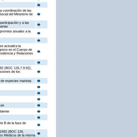
la coordinación de las
cial del Ministerio de
participación y a las
narias
 premios anuales a la
e actualiza la
ngreso en el Cuerpo de
sidencia y Relaciones
992 (BOC 126,7.9.92),
nciones de los
s de especies marinas
cas
mbiente
te B de la fase de
e 1992 (BOC 126,
ores Médicos de la misma