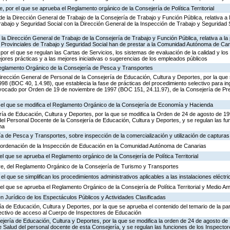
 por el que se aprueba el Reglamento orgánico de la Consejería de Política Territorial
de la Dirección General de Trabajo de la Consejería de Trabajo y Función Pública, relativa a 
abajo y Seguridad Social con la Dirección General de la Inspección de Trabajo y Seguridad So
 la Dirección General de Trabajo de la Consejería de Trabajo y Función Pública, relativa a la 
 Provinciales de Trabajo y Seguridad Social han de prestar a la Comunidad Autónoma de Ca
por el que se regulan las Cartas de Servicios, los sistemas de evaluación de la calidad y los
ejores prácticas y a las mejores iniciativas o sugerencias de los empleados públicos
 Reglamento Orgánico de la Consejería de Pesca y Transportes
irección General de Personal de la Consejería de Educación, Cultura y Deportes, por la que s
8 (BOC 40, 1.4.98), que establecia la fase de prácticas del procedimiento selectivo para i
vocado por Orden de 19 de noviembre de 1997 (BOC 151, 24.11.97), de la Consejería de Pre
r el que se modifica el Reglamento Orgánico de la Consejería de Economía y Hacienda
ría de Educación, Cultura y Deportes, por la que se modifica la Orden de 24 de agosto de 1
el Personal Docente de la Consejería de Educación, Cultura y Deportes, y se regulan las fu
ma
ía de Pesca y Transportes, sobre inspección de la comercialización y utilización de captura
 ordenación de la Inspección de Educación en la Comunidad Autónoma de Canarias
el que se aprueba el Reglamento orgánico de la Consejería de Política Territorial
e, del Reglamento Orgánico de la Consejería de Turismo y Transportes
el que se simplifican los procedimientos administrativos aplicables a las instalaciones eléctri
l que se aprueba el Reglamento Orgánico de la Consejería de Política Territorial y Medio A
n Jurídico de los Espectáculos Públicos y Actividades Clasificadas
ía de Educación, Cultura y Deportes, por la que se aprueba el contenido del temario de la par
lectivo de acceso al Cuerpo de Inspectores de Educación
ejería de Educación, Cultura y Deportes, por la que se modifica la orden de 24 de agosto d
e Salud del personal docente de esta Consejería, y se regulan las funciones de los Inspect