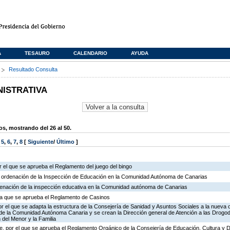
A
TESAURO
CALENDARIO
AYUDA
s
Resultado Consulta
NISTRATIVA
, mostrando del 26 al 50.
,
5
,
6
,
7
,
8
[
Siguiente
/
Último
]
 el que se aprueba el Reglamento del juego del bingo
e ordenación de la Inspección de Educación en la Comunidad Autónoma de Canarias
rdenación de la inspección educativa en la Comunidad autónoma de Canarias
r la que se aprueba el Reglamento de Casinos
r el que se adapta la estructura de la Consejería de Sanidad y Asuntos Sociales a la nueva 
n de la Comunidad Autónoma Canaria y se crean la Dirección general de Atención a las Drogo
 del Menor y la Familia
, por el que se aprueba el Reglamento Orgánico de la Consejería de Educación, Cultura y 