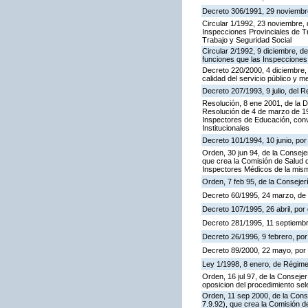
Decreto 306/1991, 29 noviembre,
Circular 1/1992, 23 noviembre, 
Inspecciones Provinciales de Tr
Trabajo y Seguridad Social
Circular 2/1992, 9 diciembre, de
funciones que las Inspecciones
Decreto 220/2000, 4 diciembre, 
calidad del servicio público y m
Decreto 207/1993, 9 julio, del
Resolución, 8 ene 2001, de la D
Resolución de 4 de marzo de 199
Inspectores de Educación, con
Institucionales
Decreto 101/1994, 10 junio, po
Orden, 30 jun 94, de la Conseje
que crea la Comisión de Salud d
Inspectores Médicos de la mis
Orden, 7 feb 95, de la Consejer
Decreto 60/1995, 24 marzo, de
Decreto 107/1995, 26 abril, por 
Decreto 281/1995, 11 septiembr
Decreto 26/1996, 9 febrero, por 
Decreto 89/2000, 22 mayo, por e
Ley 1/1998, 8 enero, de Régime
Orden, 16 jul 97, de la Consejer
oposicion del procedimiento se
Orden, 11 sep 2000, de la Cons
7.9.92), que crea la Comisión d