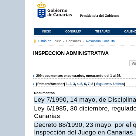
INICIO
CONSULTA
TESAURO
CALEN
Estás en:
Inicio
Consultas
Resultado Consulta
INSPECCION ADMINISTRATIVA
209 documentos encontrados, mostrando del 1 al 25.
[Primero/Anterior]
1
,
2
,
3
,
4
,
5
,
6
,
7
,
8
[
Siguiente
/
Último
]
Documentos
Ley 7/1990, 14 mayo, de Disciplina 
Ley 6/1985, 30 diciembre, regulad
Canarias
Decreto 88/1990, 23 mayo, por el q
Inspección del Juego en Canarias