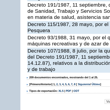
Decreto 191/1987, 11 septiembre, d
de Sanidad, Trabajo y Servicios So
en materia de salud, asistencia sani
Decreto 115/1987, 28 mayo, por el 
Pesquera
Decreto 93/1988, 31 mayo, por el 
máquinas recreativas y de azar d
Decreto 107/1988, 8 julio, por la 
del Decreto 191/1987, 11 septiemb
14.12.87), relativos a la distribuc
y de trabajo
209 documentos encontrados, mostrando del 1 al 25.
[Primero/Anterior]
1
,
2
,
3
,
4
,
5
,
6
,
7
,
8
[
Siguiente
/
Último
]
Tipos de exportación:
XLS
|
PDF
|
ODT