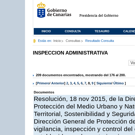
INICIO
CONSULTA
TESAURO
CALEN
Estás en:
Inicio
Consultas
Resultado Consulta
INSPECCION ADMINISTRATIVA
209 documentos encontrados, mostrando del 176 al 200.
[
Primero
/
Anterior
]
2
,
3
,
4
,
5
,
6
,
7
,
8
,
9
[
Siguiente
/
Último
]
Documentos
Resolución, 18 nov 2015, de la Dir
Protección del Medio Urbano y Natu
Territorial, Sostenibilidad y Seguri
Dirección General de Protección de
vigilancia, inspección y control de