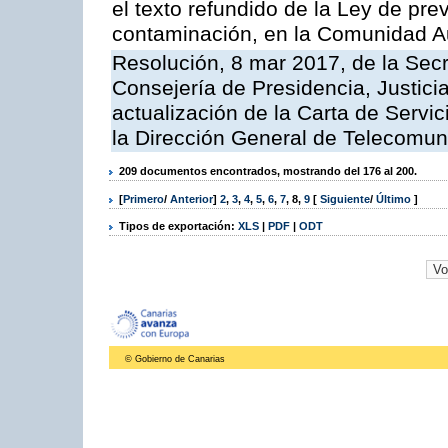
el texto refundido de la Ley de pre
contaminación, en la Comunidad A
Resolución, 8 mar 2017, de la Secr
Consejería de Presidencia, Justicia
actualización de la Carta de Servi
la Dirección General de Telecomu
209 documentos encontrados, mostrando del 176 al 200.
[
Primero
/
Anterior
]
2
,
3
,
4
,
5
,
6
,
7
,
8
,
9
[
Siguiente
/
Último
]
Tipos de exportación:
XLS
|
PDF
|
ODT
© Gobierno de Canarias