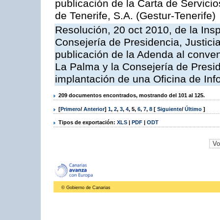
publicación de la Carta de Servici
de Tenerife, S.A. (Gestur-Tenerife)
Resolución, 20 oct 2010, de la Ins
Consejería de Presidencia, Justici
publicación de la Adenda al conveni
La Palma y la Consejería de Presid
implantación de una Oficina de In
209 documentos encontrados, mostrando del 101 al 125.
[
Primero
/
Anterior
]
1
,
2
,
3
,
4
,
5
,
6
,
7
,
8
[
Siguiente
/
Último
]
Tipos de exportación:
XLS
|
PDF
|
ODT
© Gobierno de Canarias