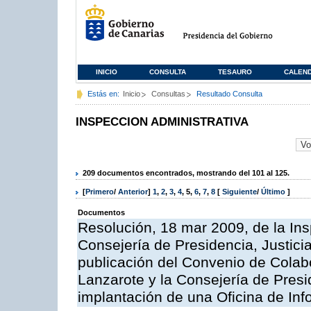
INICIO
CONSULTA
TESAURO
CALEN
Estás en:
Inicio
Consultas
Resultado Consulta
INSPECCION ADMINISTRATIVA
209 documentos encontrados, mostrando del 101 al 125.
[
Primero
/
Anterior
]
1
,
2
,
3
,
4
,
5
,
6
,
7
,
8
[
Siguiente
/
Último
]
Documentos
Resolución, 18 mar 2009, de la Ins
Consejería de Presidencia, Justici
publicación del Convenio de Colabo
Lanzarote y la Consejería de Presi
implantación de una Oficina de In