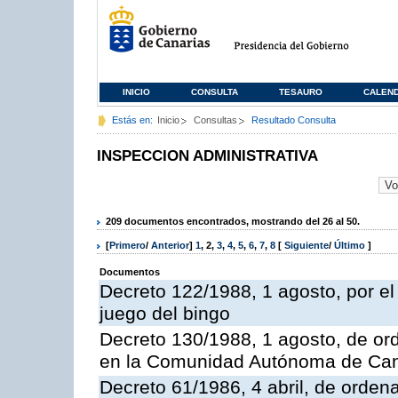
INICIO
CONSULTA
TESAURO
CALEN
Estás en:
Inicio
Consultas
Resultado Consulta
INSPECCION ADMINISTRATIVA
209 documentos encontrados, mostrando del 26 al 50.
[
Primero
/
Anterior
]
1
,
2
,
3
,
4
,
5
,
6
,
7
,
8
[
Siguiente
/
Último
]
Documentos
Decreto 122/1988, 1 agosto, por e
juego del bingo
Decreto 130/1988, 1 agosto, de or
en la Comunidad Autónoma de Can
Decreto 61/1986, 4 abril, de orden