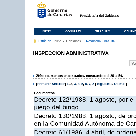
INICIO
CONSULTA
TESAURO
CALEN
Estás en:
Inicio
Consultas
Resultado Consulta
INSPECCION ADMINISTRATIVA
209 documentos encontrados, mostrando del 26 al 50.
[
Primero
/
Anterior
]
1
,
2
,
3
,
4
,
5
,
6
,
7
,
8
[
Siguiente
/
Último
]
Documentos
Decreto 122/1988, 1 agosto, por e
juego del bingo
Decreto 130/1988, 1 agosto, de or
en la Comunidad Autónoma de Can
Decreto 61/1986, 4 abril, de orden