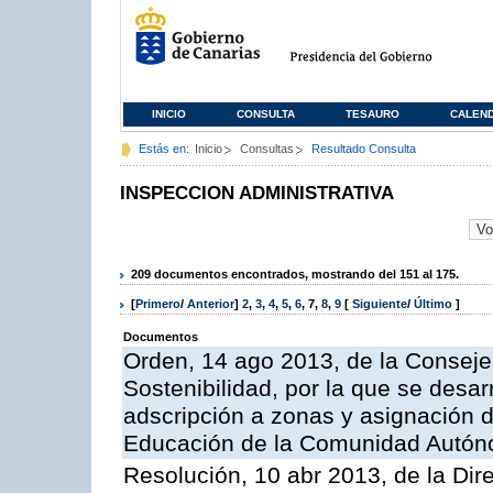
INICIO
CONSULTA
TESAURO
CALEN
Estás en:
Inicio
Consultas
Resultado Consulta
INSPECCION ADMINISTRATIVA
209 documentos encontrados, mostrando del 151 al 175.
[
Primero
/
Anterior
]
2
,
3
,
4
,
5
,
6
,
7
,
8
,
9
[
Siguiente
/
Último
]
Documentos
Orden, 14 ago 2013, de la Conseje
Sostenibilidad, por la que se desar
adscripción a zonas y asignación d
Educación de la Comunidad Autón
Resolución, 10 abr 2013, de la Dir