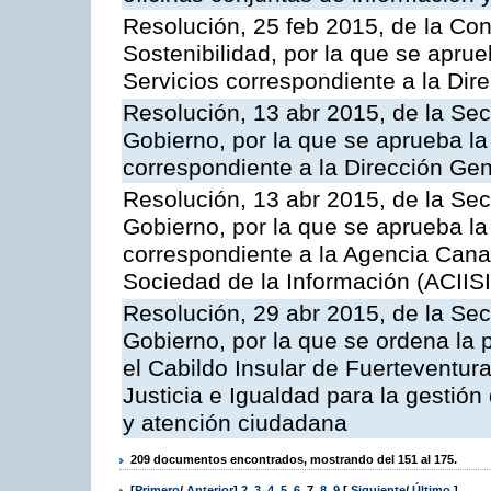
Resolución, 25 feb 2015, de la Co
Sostenibilidad, por la que se aprue
Servicios correspondiente a la Dir
Resolución, 13 abr 2015, de la Sec
Gobierno, por la que se aprueba la 
correspondiente a la Dirección Gene
Resolución, 13 abr 2015, de la Sec
Gobierno, por la que se aprueba la 
correspondiente a la Agencia Canar
Sociedad de la Información (ACIISI
Resolución, 29 abr 2015, de la Sec
Gobierno, por la que se ordena la 
el Cabildo Insular de Fuerteventura
Justicia e Igualdad para la gestión
y atención ciudadana
209 documentos encontrados, mostrando del 151 al 175.
[
Primero
/
Anterior
]
2
,
3
,
4
,
5
,
6
,
7
,
8
,
9
[
Siguiente
/
Último
]