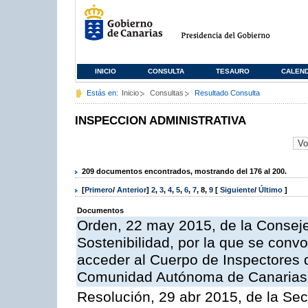
INICIO
CONSULTA
TESAURO
CALEN
Estás en:
Inicio
Consultas
Resultado Consulta
INSPECCION ADMINISTRATIVA
209 documentos encontrados, mostrando del 176 al 200.
[
Primero
/
Anterior
]
2
,
3
,
4
,
5
,
6
,
7
,
8
,
9
[
Siguiente
/
Último
]
Documentos
Orden, 22 may 2015, de la Conseje
Sostenibilidad, por la que se conv
acceder al Cuerpo de Inspectores 
Comunidad Autónoma de Canarias
Resolución, 29 abr 2015, de la Sec