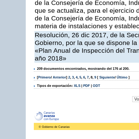
de la Consejería de Economía, Indu
que se actualiza, para el ejercici
de la Consejería de Economía, Ind
materia de instalaciones y estable
Resolución, 26 dic 2017, de la Sec
Gobierno, por la que se dispone la
«Plan Anual de Inspección del Tran
año 2018»
209 documentos encontrados, mostrando del 176 al 200.
[
Primero
/
Anterior
]
2
,
3
,
4
,
5
,
6
,
7
,
8
,
9
[
Siguiente
/
Último
]
Tipos de exportación:
XLS
|
PDF
|
ODT
© Gobierno de Canarias