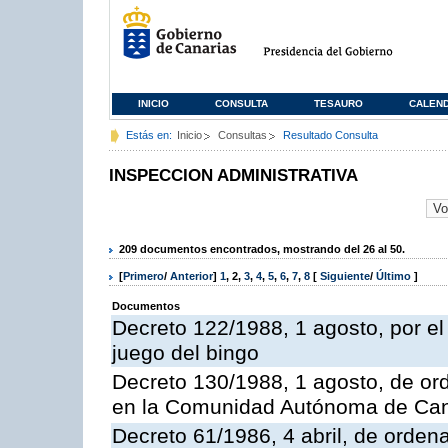
INICIO
CONSULTA
TESAURO
CALEN
Estás en:
Inicio
Consultas
Resultado Consulta
INSPECCION ADMINISTRATIVA
209 documentos encontrados, mostrando del 26 al 50.
[
Primero
/
Anterior
]
1
,
2
,
3
,
4
,
5
,
6
,
7
,
8
[
Siguiente
/
Último
]
Documentos
Decreto 122/1988, 1 agosto, por e
juego del bingo
Decreto 130/1988, 1 agosto, de or
en la Comunidad Autónoma de Can
Decreto 61/1986, 4 abril, de orden