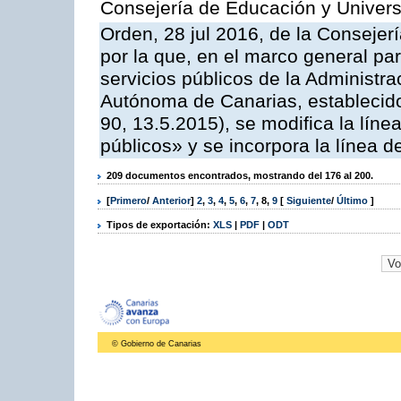
Consejería de Educación y Univer
Orden, 28 jul 2016, de la Consejerí
por la que, en el marco general pa
servicios públicos de la Administr
Autónoma de Canarias, establecido
90, 13.5.2015), se modifica la líne
públicos» y se incorpora la línea 
209 documentos encontrados, mostrando del 176 al 200.
[
Primero
/
Anterior
]
2
,
3
,
4
,
5
,
6
,
7
,
8
,
9
[
Siguiente
/
Último
]
Tipos de exportación:
XLS
|
PDF
|
ODT
© Gobierno de Canarias