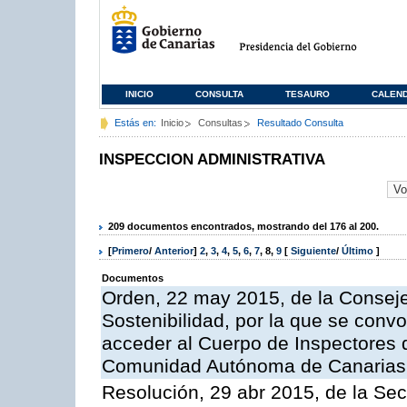
INICIO
CONSULTA
TESAURO
CALEN
Estás en:
Inicio
Consultas
Resultado Consulta
INSPECCION ADMINISTRATIVA
209 documentos encontrados, mostrando del 176 al 200.
[
Primero
/
Anterior
]
2
,
3
,
4
,
5
,
6
,
7
,
8
,
9
[
Siguiente
/
Último
]
Documentos
Orden, 22 may 2015, de la Conseje
Sostenibilidad, por la que se conv
acceder al Cuerpo de Inspectores 
Comunidad Autónoma de Canarias
Resolución, 29 abr 2015, de la Sec