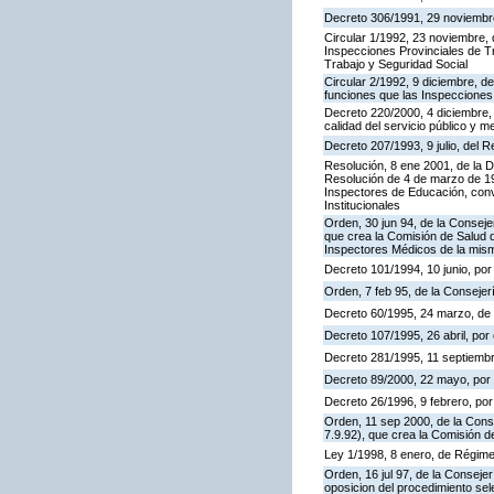
Decreto 306/1991, 29 noviembre,
Circular 1/1992, 23 noviembre, 
Inspecciones Provinciales de Tr
Trabajo y Seguridad Social
Circular 2/1992, 9 diciembre, de
funciones que las Inspecciones
Decreto 220/2000, 4 diciembre, 
calidad del servicio público y m
Decreto 207/1993, 9 julio, del
Resolución, 8 ene 2001, de la D
Resolución de 4 de marzo de 199
Inspectores de Educación, con
Institucionales
Orden, 30 jun 94, de la Conseje
que crea la Comisión de Salud d
Inspectores Médicos de la mis
Decreto 101/1994, 10 junio, po
Orden, 7 feb 95, de la Consejer
Decreto 60/1995, 24 marzo, de
Decreto 107/1995, 26 abril, por 
Decreto 281/1995, 11 septiembr
Decreto 89/2000, 22 mayo, por e
Decreto 26/1996, 9 febrero, por 
Orden, 11 sep 2000, de la Cons
7.9.92), que crea la Comisión d
Ley 1/1998, 8 enero, de Régime
Orden, 16 jul 97, de la Consejer
oposicion del procedimiento se