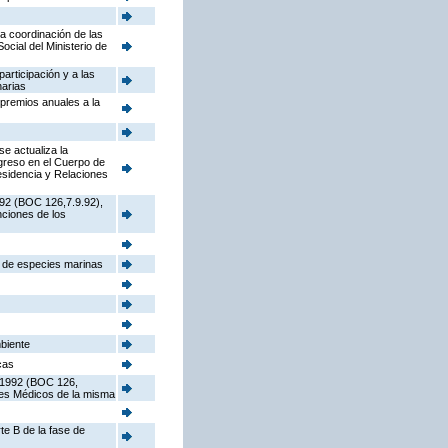
la coordinación de las
cial del Ministerio de
participación y a las
narias
 premios anuales a la
e actualiza la
ngreso en el Cuerpo de
sidencia y Relaciones
992 (BOC 126,7.9.92),
nciones de los
s de especies marinas
mbiente
cas
e 1992 (BOC 126,
ores Médicos de la misma
te B de la fase de