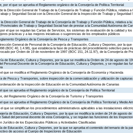
 por el que se aprueba el Reglamento orgánico de la Consejería de Política Territorial
de la Dirección General de Trabajo de la Consejería de Trabajo y Función Pública, relativa a 
abajo y Seguridad Social con la Dirección General de la Inspección de Trabajo y Seguridad So
 la Dirección General de Trabajo de la Consejería de Trabajo y Función Pública, relativa a la 
 Provinciales de Trabajo y Seguridad Social han de prestar a la Comunidad Autónoma de Ca
por el que se regulan las Cartas de Servicios, los sistemas de evaluación de la calidad y los
ejores prácticas y a las mejores iniciativas o sugerencias de los empleados públicos
 Reglamento Orgánico de la Consejería de Pesca y Transportes
irección General de Personal de la Consejería de Educación, Cultura y Deportes, por la que s
8 (BOC 40, 1.4.98), que establecia la fase de prácticas del procedimiento selectivo para i
vocado por Orden de 19 de noviembre de 1997 (BOC 151, 24.11.97), de la Consejería de Pre
ría de Educación, Cultura y Deportes, por la que se modifica la Orden de 24 de agosto de 1
el Personal Docente de la Consejería de Educación, Cultura y Deportes, y se regulan las fu
ma
r el que se modifica el Reglamento Orgánico de la Consejería de Economía y Hacienda
ía de Pesca y Transportes, sobre inspección de la comercialización y utilización de captura
 ordenación de la Inspección de Educación en la Comunidad Autónoma de Canarias
el que se aprueba el Reglamento orgánico de la Consejería de Política Territorial
e, del Reglamento Orgánico de la Consejería de Turismo y Transportes
l que se aprueba el Reglamento Orgánico de la Consejería de Política Territorial y Medio A
el que se simplifican los procedimientos administrativos aplicables a las instalaciones eléctri
ejería de Educación, Cultura y Deportes, por la que se modifica la orden de 24 de agosto d
e Salud del personal docente de esta Consejería, y se regulan las funciones de los Inspect
n Jurídico de los Espectáculos Públicos y Actividades Clasificadas
ía de Educación, Cultura y Deportes, por la que se aprueba el contenido del temario de la par
lectivo de acceso al Cuerpo de Inspectores de Educación