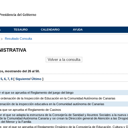
A
TESAURO
CALENDARIO
AYUDA
s
Resultado Consulta
NISTRATIVA
, mostrando del 26 al 50.
,
5
,
6
,
7
,
8
[
Siguiente
/
Último
]
 el que se aprueba el Reglamento del juego del bingo
e ordenación de la Inspección de Educación en la Comunidad Autónoma de Canarias
rdenación de la inspección educativa en la Comunidad autónoma de Canarias
r la que se aprueba el Reglamento de Casinos
r el que se adapta la estructura de la Consejería de Sanidad y Asuntos Sociales a la nueva 
n de la Comunidad Autónoma Canaria y se crean la Dirección general de Atención a las Drogo
 del Menor y la Familia
, por el que se aprueba el Reglamento Orgánico de la Consejería de Educación, Cultura y 