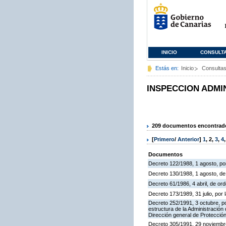
INICIO
CONSULT
Estás en:
Inicio
Consulta
INSPECCION ADMI
209 documentos encontrados
[
Primero
/
Anterior
]
1
,
2
,
3
,
4
Documentos
Decreto 122/1988, 1 agosto, por
Decreto 130/1988, 1 agosto, d
Decreto 61/1986, 4 abril, de o
Decreto 173/1989, 31 julio, po
Decreto 252/1991, 3 octubre, po
estructura de la Administració
Dirección general de Protección
Decreto 305/1991, 29 noviembre