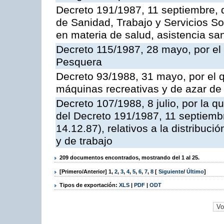
Decreto 191/1987, 11 septiembre, d
de Sanidad, Trabajo y Servicios So
en materia de salud, asistencia sani
Decreto 115/1987, 28 mayo, por el 
Pesquera
Decreto 93/1988, 31 mayo, por el 
máquinas recreativas y de azar d
Decreto 107/1988, 8 julio, por la 
del Decreto 191/1987, 11 septiemb
14.12.87), relativos a la distribuc
y de trabajo
209 documentos encontrados, mostrando del 1 al 25.
[Primero/Anterior]
1
,
2
,
3
,
4
,
5
,
6
,
7
,
8
[
Siguiente
/
Último
]
Tipos de exportación:
XLS
|
PDF
|
ODT