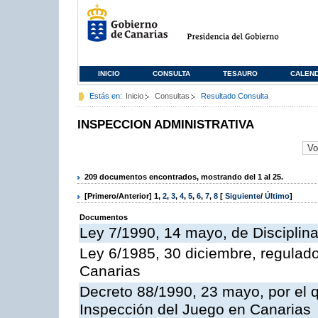
INICIO
CONSULTA
TESAURO
CALEN
Estás en:
Inicio
Consultas
Resultado Consulta
INSPECCION ADMINISTRATIVA
209 documentos encontrados, mostrando del 1 al 25.
[Primero/Anterior]
1
,
2
,
3
,
4
,
5
,
6
,
7
,
8
[
Siguiente
/
Último
]
Documentos
Ley 7/1990, 14 mayo, de Disciplina 
Ley 6/1985, 30 diciembre, regulad
Canarias
Decreto 88/1990, 23 mayo, por el q
Inspección del Juego en Canarias