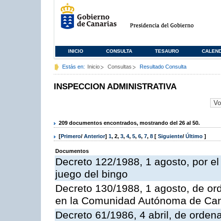
INICIO
CONSULTA
TESAURO
CALEN
Estás en:
Inicio
Consultas
Resultado Consulta
INSPECCION ADMINISTRATIVA
209 documentos encontrados, mostrando del 26 al 50.
[
Primero
/
Anterior
]
1
,
2
,
3
,
4
,
5
,
6
,
7
,
8
[
Siguiente
/
Último
]
Documentos
Decreto 122/1988, 1 agosto, por e
juego del bingo
Decreto 130/1988, 1 agosto, de or
en la Comunidad Autónoma de Can
Decreto 61/1986, 4 abril, de orden