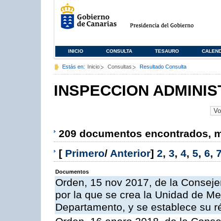
INICIO
CONSULTA
TESAURO
CALEN
Estás en:
Inicio
Consultas
Resultado Consulta
INSPECCION ADMINIS
209 documentos encontrados, mo
[
Primero
/
Anterior
]
2
,
3
,
4
,
5
,
6
,
Documentos
Orden, 15 nov 2017, de la Conseje
por la que se crea la Unidad de Me
Departamento, y se establece su 