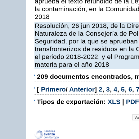
aprueba el texto refundido de la L
la contaminación, en la Comunida
2018
Resolución, 26 jun 2018, de la Dir
Naturaleza de la Consejería de Polít
Seguridad, por la que se aprueban 
transfronterizos de residuos en l
el periodo 2018-2022, y el Progra
materia para el año 2018
209 documentos encontrados, mo
[
Primero
/
Anterior
]
2
,
3
,
4
,
5
,
6
,
Tipos de exportación:
XLS
|
PDF