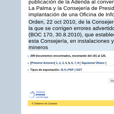
publicación de la Adenda al conveni
La Palma y la Consejería de Presid
implantación de una Oficina de In
Orden, 22 oct 2010, de la Consejer
la que se corrigen errores adverti
(BOC 170, 30.8.2010), que estable
esta Consejería, en instalaciones y
mineros
209 documentos encontrados, mostrando del 101 al 125.
[
Primero
/
Anterior
]
1
,
2
,
3
,
4
,
5
,
6
,
7
,
8
[
Siguiente
/
Último
]
Tipos de exportación:
XLS
|
PDF
|
ODT
© Gobierno de Canarias