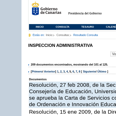
INICIO
CONSULTA
TESAURO
CALEN
Estás en:
Inicio
Consultas
Resultado Consulta
INSPECCION ADMINISTRATIVA
209 documentos encontrados, mostrando del 101 al 125.
[
Primero
/
Anterior
]
1
,
2
,
3
,
4
,
5
,
6
,
7
,
8
[
Siguiente
/
Último
]
Documentos
Resolución, 27 feb 2008, de la Sec
Consejería de Educación, Universid
se aprueba la Carta de Servicios c
de Ordenación e Innovación Educa
Resolución, 15 ene 2009, de la Dir