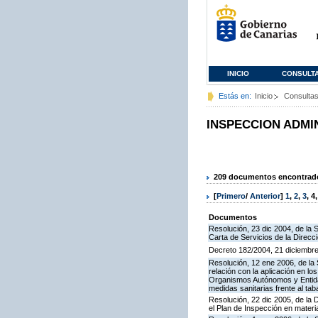
INICIO
CONSULT
Estás en:
Inicio
Consulta
INSPECCION ADMI
209 documentos encontrados
[
Primero
/
Anterior
]
1
,
2
,
3
,
4
Documentos
Resolución, 23 dic 2004, de la 
Carta de Servicios de la Direcc
Decreto 182/2004, 21 diciembre
Resolución, 12 ene 2006, de la 
relación con la aplicación en l
Organismos Autónomos y Entida
medidas sanitarias frente al tab
Resolución, 22 dic 2005, de la 
el Plan de Inspección en mater