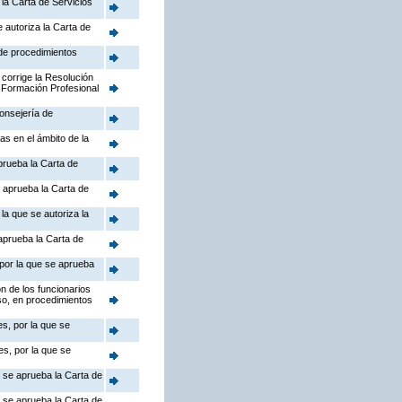
la Carta de Servicios
 autoriza la Carta de
 de procedimientos
 corrige la Resolución
 Formación Profesional
Consejería de
as en el ámbito de la
prueba la Carta de
 aprueba la Carta de
la que se autoriza la
aprueba la Carta de
 por la que se aprueba
n de los funcionarios
so, en procedimientos
s, por la que se
s, por la que se
e se aprueba la Carta de
e se aprueba la Carta de