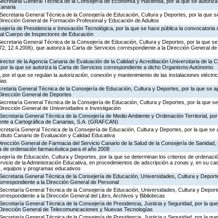
ecretaria General Técnica de la Consejería de Economía y Hacienda, por la que se autoriza 
Canaria
Secretaria General Técnica de la Consejería de Educación, Cultura y Deportes, por la que se
 Dirección General de Formación Profesional y Educación de Adultos
ejería de Presidencia e Innovación Tecnológica, por la que se hace pública la convocatoria
 al Cuerpo de Inspectores de Educación
ecretaria General Técnica de la Consejería de Educación, Cultura y Deportes, por la que se
, 12.4.2006), que autoriza la Carta de Servicios correspondiente a la Dirección General de
rector de la Agencia Canaria de Evaluación de la Calidad y Acreditación Universitaria de la 
 por la que se autoriza la Carta de Servicios correspondiente a dicho Organismo Autónomo
por el que se regulan la autorización, conexión y mantenimiento de las instalaciones eléctric
ias
ecretaria General Técnica de la Consejería de Educación, Cultura y Deportes, por la que se a
 Dirección General de Deportes
Secretaría General Técnica de la Consejería de Educación, Cultura y Deportes, por la que se
Dirección General de Universidades e Investigación
Secretaria General Técnica de la Consejería de Medio Ambiente y Ordenación Territorial, por 
iente a Cartográfica de Canarias, S.A. (GRAFCAN)
ecretaría General Técnica de la Consejería de Educación, Cultura y Deportes, por la que se 
stituto Canario de Evaluación y Calidad Educativa
Dirección General de Farmacia del Servicio Canario de la Salud de la Consejería de Sanidad,
ia de ordenación farmacéutica para el año 2008
jería de Educación, Cultura y Deportes, por la que se determinan los criterios de ordenació
rvicio de la Administración Educativa, en procedimientos de adscripción a zonas y, en su ca
s, equipos y programas educativos
Secretaria General Técnica de la Consejería de Educación, Universidades, Cultura y Deporte
correspondiente a la Dirección General de Personal
 Secretaría General Técnica de la Consejería de Educación, Universidades, Cultura y Deporte
orrespondiente a la Dirección General del Libro, Archivos y Bibliotecas
Secretaría General Técnica de la Consejería de Presidencia, Justicia y Seguridad, por la qu
a Dirección General de Telecomunicaciones y Nuevas Tecnologías
Secretaría General Técnica de la Consejería de Presidencia, Justicia y Seguridad, por la qu