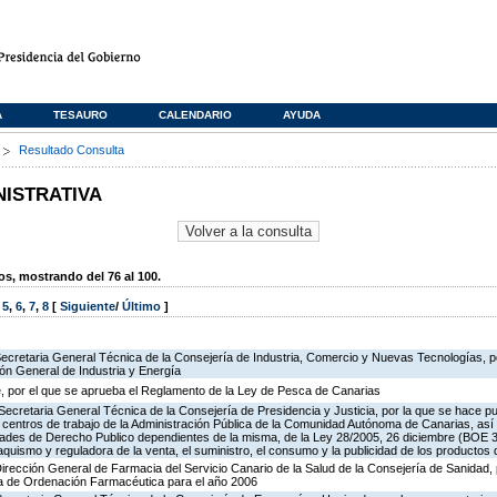
A
TESAURO
CALENDARIO
AYUDA
s
Resultado Consulta
NISTRATIVA
, mostrando del 76 al 100.
,
5
,
6
,
7
,
8
[
Siguiente
/
Último
]
Secretaria General Técnica de la Consejería de Industria, Comercio y Nuevas Tecnologías, po
ión General de Industria y Energía
, por el que se aprueba el Reglamento de la Ley de Pesca de Canarias
Secretaria General Técnica de la Consejería de Presidencia y Justicia, por la que se hace pu
os centros de trabajo de la Administración Pública de la Comunidad Autónoma de Canarias, as
des de Derecho Publico dependientes de la misma, de la Ley 28/2005, 26 diciembre (BOE 3
aquismo y reguladora de la venta, el suministro, el consumo y la publicidad de los productos 
Dirección General de Farmacia del Servicio Canario de la Salud de la Consejería de Sanidad,
ia de Ordenación Farmacéutica para el año 2006