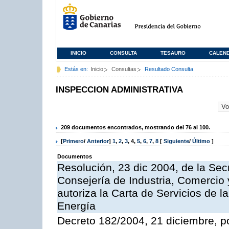
INICIO
CONSULTA
TESAURO
CALEN
Estás en:
Inicio
Consultas
Resultado Consulta
INSPECCION ADMINISTRATIVA
209 documentos encontrados, mostrando del 76 al 100.
[
Primero
/
Anterior
]
1
,
2
,
3
,
4
,
5
,
6
,
7
,
8
[
Siguiente
/
Último
]
Documentos
Resolución, 23 dic 2004, de la Sec
Consejería de Industria, Comercio
autoriza la Carta de Servicios de l
Energía
Decreto 182/2004, 21 diciembre, p