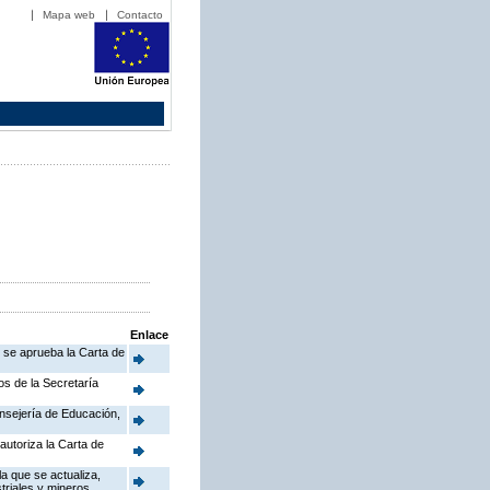
Mapa web
Contacto
Enlace
e se aprueba la Carta de
os de la Secretaría
onsejería de Educación,
autoriza la Carta de
a que se actualiza,
triales y mineros