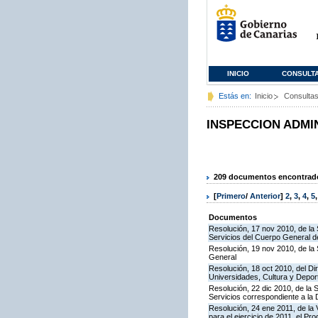
INICIO
CONSULT
Estás en:
Inicio
Consulta
INSPECCION ADMI
209 documentos encontrados
[
Primero
/
Anterior
]
2
,
3
,
4
,
5
Documentos
Resolución, 17 nov 2010, de la 
Servicios del Cuerpo General de
Resolución, 19 nov 2010, de la 
General
Resolución, 18 oct 2010, del Di
Universidades, Cultura y Deport
Resolución, 22 dic 2010, de la 
Servicios correspondiente a la
Resolución, 24 ene 2011, de la 
para el ejercicio de 2011, el P