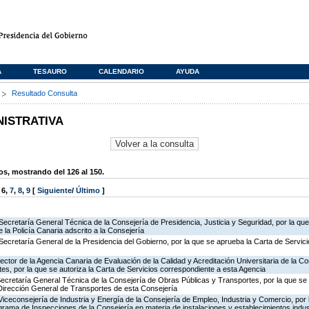
A
TESAURO
CALENDARIO
AYUDA
s
Resultado Consulta
NISTRATIVA
, mostrando del 126 al 150.
,
6
,
7
,
8
,
9
[
Siguiente
/
Último
]
Secretaría General Técnica de la Consejería de Presidencia, Justicia y Seguridad, por la qu
 la Policía Canaria adscrito a la Consejería
Secretaría General de la Presidencia del Gobierno, por la que se aprueba la Carta de Servici
rector de la Agencia Canaria de Evaluación de la Calidad y Acreditación Universitaria de la C
es, por la que se autoriza la Carta de Servicios correspondiente a esta Agencia
Secretaría General Técnica de la Consejería de Obras Públicas y Transportes, por la que se 
 Dirección General de Transportes de esta Consejería
Viceconsejería de Industria y Energía de la Consejería de Empleo, Industria y Comercio, por l
rograma de Inspecciones de la Consejería en materia de instalaciones y establecimientos indus