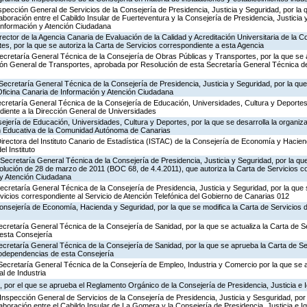
nspección General de Servicios de la Consejería de Presidencia, Justicia y Seguridad, por la 
aboración entre el Cabildo Insular de Fuerteventura y la Consejería de Presidencia, Justicia 
 Información y Atención Ciudadana
rector de la Agencia Canaria de Evaluación de la Calidad y Acreditación Universitaria de la 
es, por la que se autoriza la Carta de Servicios correspondiente a esta Agencia
ecretaría General Técnica de la Consejería de Obras Públicas y Transportes, por la que se 
ción General de Transportes, aprobada por Resolución de esta Secretaría General Técnica d
Secretaría General Técnica de la Consejería de Presidencia, Justicia y Seguridad, por la que 
Oficina Canaria de Información y Atención Ciudadana
ecretaría General Técnica de la Consejería de Educación, Universidades, Cultura y Deportes,
diente a la Dirección General de Universidades
jería de Educación, Universidades, Cultura y Deportes, por la que se desarrolla la organiza
ón Educativa de la Comunidad Autónoma de Canarias
irectora del Instituto Canario de Estadística (ISTAC) de la Consejería de Economía y Hacien
el Instituto
Secretaría General Técnica de la Consejería de Presidencia, Justicia y Seguridad, por la que
olución de 28 de marzo de 2011 (BOC 68, de 4.4.2011), que autoriza la Carta de Servicios c
 y Atención Ciudadana
Secretaría General Técnica de la Consejería de Presidencia, Justicia y Seguridad, por la que
rvicios correspondiente al Servicio de Atención Telefónica del Gobierno de Canarias 012
Consejería de Economía, Hacienda y Seguridad, por la que se modifica la Carta de Servicios
ecretaría General Técnica de la Consejería de Sanidad, por la que se actualiza la Carta de Se
esta Consejería
ecretaría General Técnica de la Consejería de Sanidad, por la que se aprueba la Carta de Se
godependencias de esta Consejería
Secretaría General Técnica de la Consejería de Empleo, Industria y Comercio por la que se a
l de Industria
 por el que se aprueba el Reglamento Orgánico de la Consejería de Presidencia, Justicia e 
Inspección General de Servicios de la Consejería de Presidencia, Justicia y Sesguridad, por 
aboración entre el Cabildo Insular de La Gomera y la Consejería de Presidencia, Justicia e I