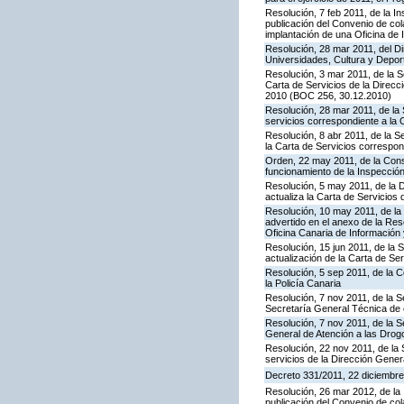
Resolución, 7 feb 2011, de la I
publicación del Convenio de col
implantación de una Oficina de
Resolución, 28 mar 2011, del Di
Universidades, Cultura y Deport
Resolución, 3 mar 2011, de la S
Carta de Servicios de la Direc
2010 (BOC 256, 30.12.2010)
Resolución, 28 mar 2011, de la 
servicios correspondiente a la 
Resolución, 8 abr 2011, de la S
la Carta de Servicios correspon
Orden, 22 may 2011, de la Conse
funcionamiento de la Inspecci
Resolución, 5 may 2011, de la D
actualiza la Carta de Servicios d
Resolución, 10 may 2011, de la 
advertido en el anexo de la Res
Oficina Canaria de Información
Resolución, 15 jun 2011, de la 
actualización de la Carta de Se
Resolución, 5 sep 2011, de la 
la Policía Canaria
Resolución, 7 nov 2011, de la S
Secretaría General Técnica de 
Resolución, 7 nov 2011, de la S
General de Atención a las Dro
Resolución, 22 nov 2011, de la 
servicios de la Dirección Genera
Decreto 331/2011, 22 diciembre,
Resolución, 26 mar 2012, de la 
publicación del Convenio de col