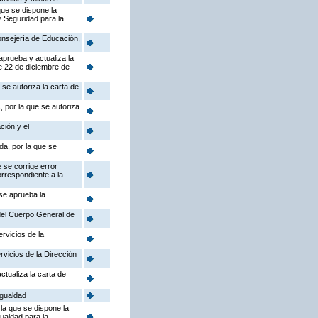
que se dispone la
y Seguridad para la
Consejería de Educación,
aprueba y actualiza la
e 22 de diciembre de
se autoriza la carta de
 por la que se autoriza
ción y el
da, por la que se
 se corrige error
orrespondiente a la
 se aprueba la
 del Cuerpo General de
rvicios de la
rvicios de la Dirección
ctualiza la carta de
Igualdad
la que se dispone la
gualdad para la