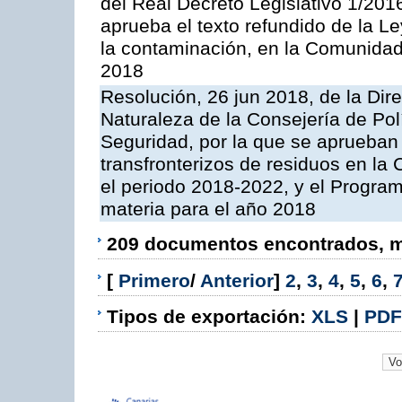
del Real Decreto Legislativo 1/201
aprueba el texto refundido de la L
la contaminación, en la Comunida
2018
Resolución, 26 jun 2018, de la Dir
Naturaleza de la Consejería de Polít
Seguridad, por la que se aprueban 
transfronterizos de residuos en l
el periodo 2018-2022, y el Progra
materia para el año 2018
209 documentos encontrados, mo
[
Primero
/
Anterior
]
2
,
3
,
4
,
5
,
6
,
Tipos de exportación:
XLS
|
PDF