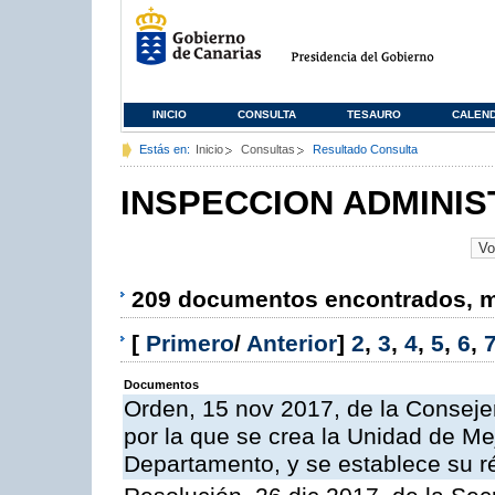
INICIO
CONSULTA
TESAURO
CALEN
Estás en:
Inicio
Consultas
Resultado Consulta
INSPECCION ADMINIS
209 documentos encontrados, mo
[
Primero
/
Anterior
]
2
,
3
,
4
,
5
,
6
,
Documentos
Orden, 15 nov 2017, de la Conseje
por la que se crea la Unidad de Me
Departamento, y se establece su 