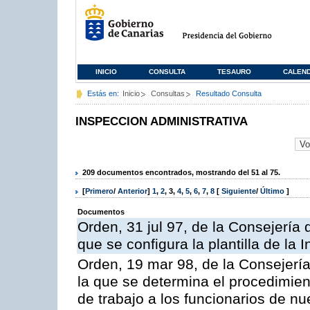
INICIO
CONSULTA
TESAURO
CALEN
Estás en:
Inicio
Consultas
Resultado Consulta
INSPECCION ADMINISTRATIVA
209 documentos encontrados, mostrando del 51 al 75.
[
Primero
/
Anterior
]
1
,
2
,
3
,
4
,
5
,
6
,
7
,
8
[
Siguiente
/
Último
]
Documentos
Orden, 31 jul 97, de la Consejería 
que se configura la plantilla de la
Orden, 19 mar 98, de la Consejería
la que se determina el procedimient
de trabajo a los funcionarios de n