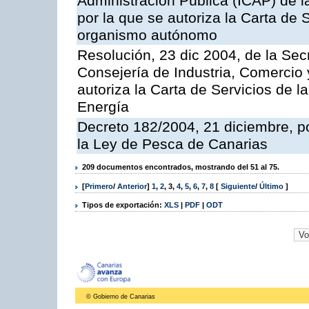
Administración Pública (ICAP) de l
por la que se autoriza la Carta de 
organismo autónomo
Resolución, 23 dic 2004, de la Sec
Consejería de Industria, Comercio
autoriza la Carta de Servicios de l
Energía
Decreto 182/2004, 21 diciembre, p
la Ley de Pesca de Canarias
209 documentos encontrados, mostrando del 51 al 75.
[
Primero
/
Anterior
]
1
,
2
,
3
,
4
,
5
,
6
,
7
,
8
[
Siguiente
/
Último
]
Tipos de exportación:
XLS
|
PDF
|
ODT
© Gobierno de Canarias