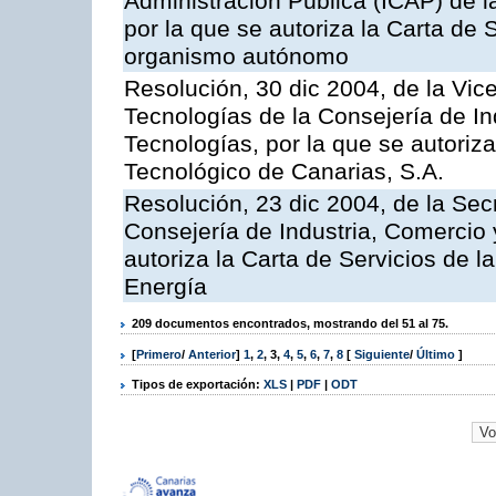
Administración Pública (ICAP) de l
por la que se autoriza la Carta de 
organismo autónomo
Resolución, 30 dic 2004, de la Vic
Tecnologías de la Consejería de I
Tecnologías, por la que se autoriza 
Tecnológico de Canarias, S.A.
Resolución, 23 dic 2004, de la Sec
Consejería de Industria, Comercio
autoriza la Carta de Servicios de l
Energía
209 documentos encontrados, mostrando del 51 al 75.
[
Primero
/
Anterior
]
1
,
2
,
3
,
4
,
5
,
6
,
7
,
8
[
Siguiente
/
Último
]
Tipos de exportación:
XLS
|
PDF
|
ODT