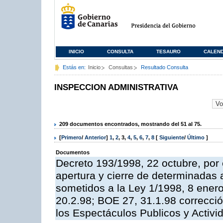
INICIO
CONSULTA
TESAURO
CALEN
Estás en:
Inicio
Consultas
Resultado Consulta
INSPECCION ADMINISTRATIVA
209 documentos encontrados, mostrando del 51 al 75.
[
Primero
/
Anterior
]
1
,
2
,
3
,
4
,
5
,
6
,
7
,
8
[
Siguiente
/
Último
]
Documentos
Decreto 193/1998, 22 octubre, por 
apertura y cierre de determinadas 
sometidos a la Ley 1/1998, 8 enero
20.2.98; BOE 27, 31.1.98 correcció
los Espectáculos Publicos y Activi