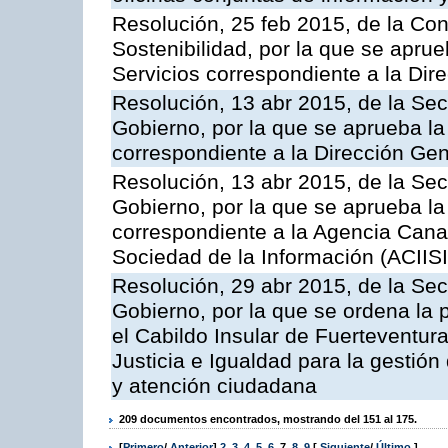
Resolución, 25 feb 2015, de la Co
Sostenibilidad, por la que se aprue
Servicios correspondiente a la Dir
Resolución, 13 abr 2015, de la Sec
Gobierno, por la que se aprueba la 
correspondiente a la Dirección Gene
Resolución, 13 abr 2015, de la Sec
Gobierno, por la que se aprueba la 
correspondiente a la Agencia Canar
Sociedad de la Información (ACIISI
Resolución, 29 abr 2015, de la Sec
Gobierno, por la que se ordena la 
el Cabildo Insular de Fuerteventura
Justicia e Igualdad para la gestión
y atención ciudadana
209 documentos encontrados, mostrando del 151 al 175.
[
Primero
/
Anterior
]
2
,
3
,
4
,
5
,
6
,
7
,
8
,
9
[
Siguiente
/
Último
]