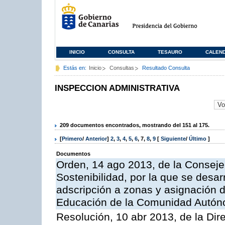
INICIO
CONSULTA
TESAURO
CALEN
Estás en:
Inicio
Consultas
Resultado Consulta
INSPECCION ADMINISTRATIVA
209 documentos encontrados, mostrando del 151 al 175.
[
Primero
/
Anterior
]
2
,
3
,
4
,
5
,
6
,
7
,
8
,
9
[
Siguiente
/
Último
]
Documentos
Orden, 14 ago 2013, de la Conseje
Sostenibilidad, por la que se desar
adscripción a zonas y asignación d
Educación de la Comunidad Autón
Resolución, 10 abr 2013, de la Dir