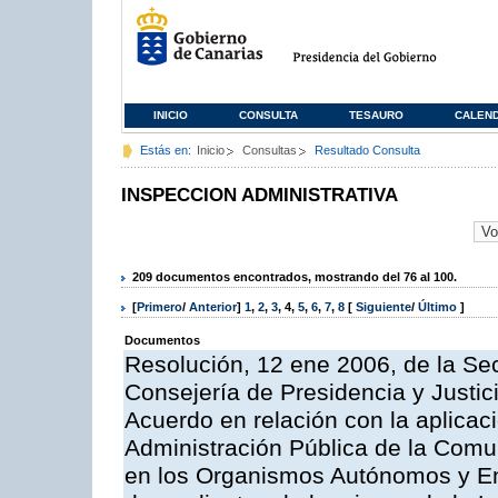
INICIO
CONSULTA
TESAURO
CALEN
Estás en:
Inicio
Consultas
Resultado Consulta
INSPECCION ADMINISTRATIVA
209 documentos encontrados, mostrando del 76 al 100.
[
Primero
/
Anterior
]
1
,
2
,
3
,
4
,
5
,
6
,
7
,
8
[
Siguiente
/
Último
]
Documentos
Resolución, 12 ene 2006, de la Sec
Consejería de Presidencia y Justici
Acuerdo en relación con la aplicaci
Administración Pública de la Com
en los Organismos Autónomos y En