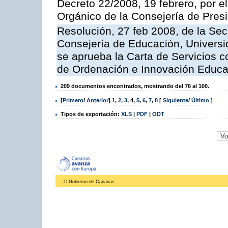
Decreto 22/2008, 19 febrero, por 
Orgánico de la Consejería de Presi
Resolución, 27 feb 2008, de la Sec
Consejería de Educación, Universid
se aprueba la Carta de Servicios c
de Ordenación e Innovación Educa
209 documentos encontrados, mostrando del 76 al 100.
[
Primero
/
Anterior
]
1
,
2
,
3
,
4
,
5
,
6
,
7
,
8
[
Siguiente
/
Último
]
Tipos de exportación:
XLS
|
PDF
|
ODT
© Gobierno de Canarias