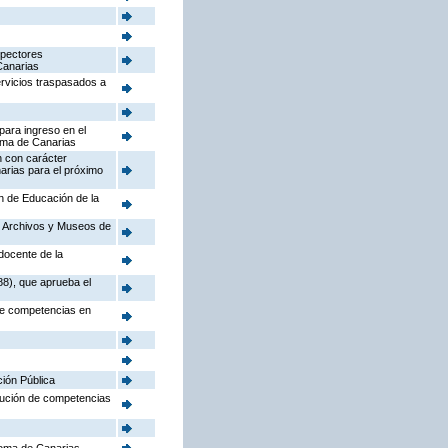
spectores
Canarias
ervicios traspasados a
para ingreso en el
oma de Canarias
n con carácter
arias para el próximo
ón de Educación de la
o, Archivos y Museos de
docente de la
88), que aprueba el
 de competencias en
ción Pública
ibución de competencias