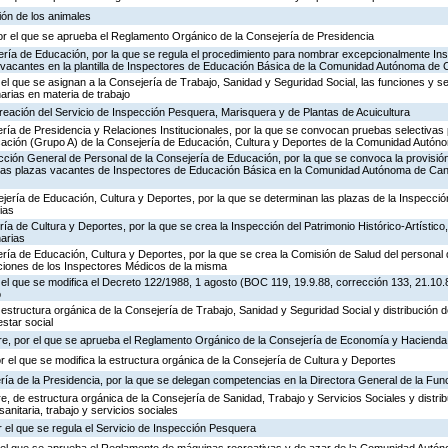
ión de los animales
or el que se aprueba el Reglamento Orgánico de la Consejería de Presidencia
ería de Educación, por la que se regula el procedimiento para nombrar excepcionalmente In
s vacantes en la plantilla de Inspectores de Educación Básica de la Comunidad Autónoma de 
 el que se asignan a la Consejería de Trabajo, Sanidad y Seguridad Social, las funciones y s
rias en materia de trabajo
creación del Servicio de Inspección Pesquera, Marisquera y de Plantas de Acuicultura
ría de Presidencia y Relaciones Institucionales, por la que se convocan pruebas selectivas 
ación (Grupo A) de la Consejería de Educación, Cultura y Deportes de la Comunidad Autón
ección General de Personal de la Consejería de Educación, por la que se convoca la provisió
de las plazas vacantes de Inspectores de Educación Básica en la Comunidad Autónoma de Can
jería de Educación, Cultura y Deportes, por la que se determinan las plazas de la Inspecci
ias
ría de Cultura y Deportes, por la que se crea la Inspección del Patrimonio Histórico-Artístic
arias
ría de Educación, Cultura y Deportes, por la que se crea la Comisión de Salud del personal 
nciones de los Inspectores Médicos de la misma
 el que se modifica el Decreto 122/1988, 1 agosto (BOC 119, 19.9.88, corrección 133, 21.10.
o
 estructura orgánica de la Consejería de Trabajo, Sanidad y Seguridad Social y distribución
estar social
re, por el que se aprueba el Reglamento Orgánico de la Consejería de Economía y Hacienda
or el que se modifica la estructura orgánica de la Consejería de Cultura y Deportes
ría de la Presidencia, por la que se delegan competencias en la Directora General de la Fun
, de estructura orgánica de la Consejería de Sanidad, Trabajo y Servicios Sociales y distr
sanitaria, trabajo y servicios sociales
 el que se regula el Servicio de Inspección Pesquera