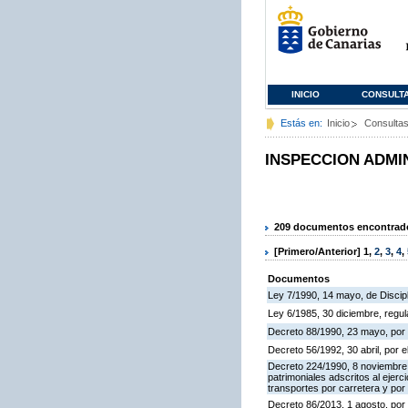
INICIO
CONSULT
Estás en:
Inicio
Consulta
INSPECCION ADMI
209 documentos encontrados
[Primero/Anterior]
1
,
2
,
3
,
4
,
Documentos
Ley 7/1990, 14 mayo, de Discipli
Ley 6/1985, 30 diciembre, regu
Decreto 88/1990, 23 mayo, por 
Decreto 56/1992, 30 abril, por
Decreto 224/1990, 8 noviembre,
patrimoniales adscritos al ejerc
transportes por carretera y por
Decreto 86/2013, 1 agosto, por 