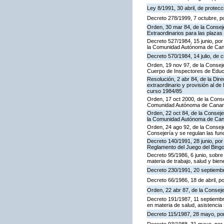
Ley 8/1991, 30 abril, de protecc
Decreto 278/1999, 7 octubre, p
Orden, 30 mar 84, de la Consej
Extraordinarios para las plaza
Decreto 527/1984, 15 junio, por
la Comunidad Autónoma de Cana
Decreto 570/1984, 14 julio, de 
Orden, 19 nov 97, de la Conseje
Cuerpo de Inspectores de Educ
Resolución, 2 abr 84, de la Dir
extraordinario y provisión al 
curso 1984/85
Orden, 17 oct 2000, de la Conse
Comunidad Autónoma de Canar
Orden, 22 oct 84, de la Conseje
la Comunidad Autónoma de Can
Orden, 24 ago 92, de la Conseje
Consejería y se regulan las fu
Decreto 140/1991, 28 junio, por
Reglamento del Juego del Bing
Decreto 95/1986, 6 junio, sobre
materia de trabajo, salud y bien
Decreto 230/1991, 20 septiemb
Decreto 66/1986, 18 de abril, p
Orden, 22 abr 87, de la Conseje
Decreto 191/1987, 11 septiembre
en materia de salud, asistencia 
Decreto 115/1987, 28 mayo, por