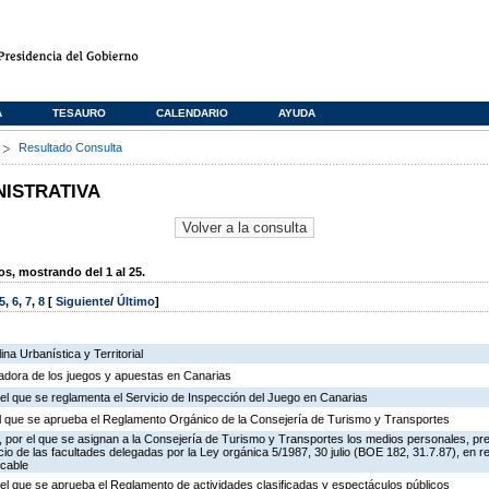
A
TESAURO
CALENDARIO
AYUDA
s
Resultado Consulta
NISTRATIVA
, mostrando del 1 al 25.
5
,
6
,
7
,
8
[
Siguiente
/
Último
]
na Urbanística y Territorial
ladora de los juegos y apuestas en Canarias
el que se reglamenta el Servicio de Inspección del Juego en Canarias
 el que se aprueba el Reglamento Orgánico de la Consejería de Turismo y Transportes
 por el que se asignan a la Consejería de Turismo y Transportes los medios personales, pr
icio de las facultades delegadas por la Ley orgánica 5/1987, 30 julio (BOE 182, 31.7.87), en r
 cable
el que se aprueba el Reglamento de actividades clasificadas y espectáculos públicos