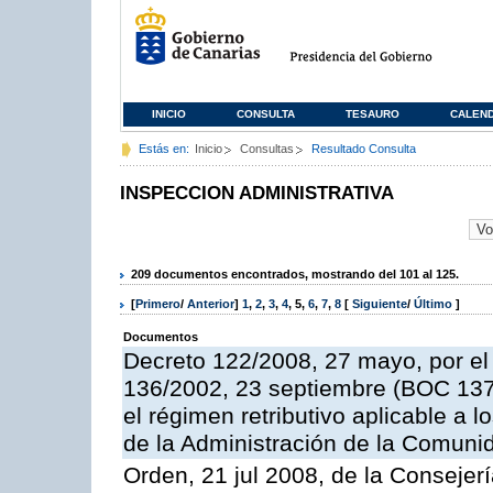
INICIO
CONSULTA
TESAURO
CALEN
Estás en:
Inicio
Consultas
Resultado Consulta
INSPECCION ADMINISTRATIVA
209 documentos encontrados, mostrando del 101 al 125.
[
Primero
/
Anterior
]
1
,
2
,
3
,
4
,
5
,
6
,
7
,
8
[
Siguiente
/
Último
]
Documentos
Decreto 122/2008, 27 mayo, por el
136/2002, 23 septiembre (BOC 137,
el régimen retributivo aplicable a 
de la Administración de la Comun
Orden, 21 jul 2008, de la Consejerí