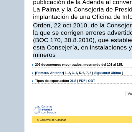
publicación de la Adenda al conveni
La Palma y la Consejería de Presid
implantación de una Oficina de In
Orden, 22 oct 2010, de la Consejer
la que se corrigen errores adverti
(BOC 170, 30.8.2010), que estable
esta Consejería, en instalaciones y
mineros
209 documentos encontrados, mostrando del 101 al 125.
[
Primero
/
Anterior
]
1
,
2
,
3
,
4
,
5
,
6
,
7
,
8
[
Siguiente
/
Último
]
Tipos de exportación:
XLS
|
PDF
|
ODT
© Gobierno de Canarias