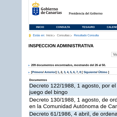
INICIO
CONSULTA
TESAURO
CALEN
Estás en:
Inicio
Consultas
Resultado Consulta
INSPECCION ADMINISTRATIVA
209 documentos encontrados, mostrando del 26 al 50.
[
Primero
/
Anterior
]
1
,
2
,
3
,
4
,
5
,
6
,
7
,
8
[
Siguiente
/
Último
]
Documentos
Decreto 122/1988, 1 agosto, por e
juego del bingo
Decreto 130/1988, 1 agosto, de or
en la Comunidad Autónoma de Can
Decreto 61/1986, 4 abril, de orden