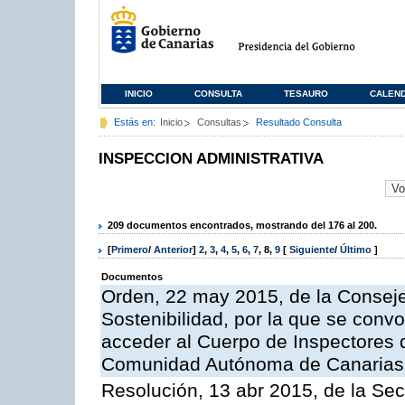
INICIO
CONSULTA
TESAURO
CALEN
Estás en:
Inicio
Consultas
Resultado Consulta
INSPECCION ADMINISTRATIVA
209 documentos encontrados, mostrando del 176 al 200.
[
Primero
/
Anterior
]
2
,
3
,
4
,
5
,
6
,
7
,
8
,
9
[
Siguiente
/
Último
]
Documentos
Orden, 22 may 2015, de la Conseje
Sostenibilidad, por la que se conv
acceder al Cuerpo de Inspectores 
Comunidad Autónoma de Canarias
Resolución, 13 abr 2015, de la Sec