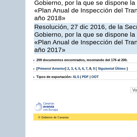
Gobierno, por la que se dispone la
«Plan Anual de Inspección del Tran
año 2018»
Resolución, 27 dic 2016, de la Sec
Gobierno, por la que se dispone la
«Plan Anual de Inspección del Tran
año 2017»
209 documentos encontrados, mostrando del 176 al 200.
[
Primero
/
Anterior
]
2
,
3
,
4
,
5
,
6
,
7
,
8
,
9
[
Siguiente
/
Último
]
Tipos de exportación:
XLS
|
PDF
|
ODT
© Gobierno de Canarias