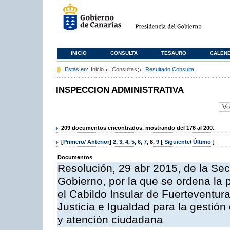
INICIO
CONSULTA
TESAURO
CALEN
Estás en:
Inicio
Consultas
Resultado Consulta
INSPECCION ADMINISTRATIVA
209 documentos encontrados, mostrando del 176 al 200.
[
Primero
/
Anterior
]
2
,
3
,
4
,
5
,
6
,
7
,
8
,
9
[
Siguiente
/
Último
]
Documentos
Resolución, 29 abr 2015, de la Sec
Gobierno, por la que se ordena la 
el Cabildo Insular de Fuerteventura
Justicia e Igualdad para la gestión
y atención ciudadana