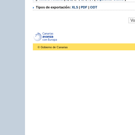
Tipos de exportación:
XLS
|
PDF
|
ODT
© Gobierno de Canarias