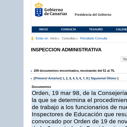
INICIO
CONSULTA
TESAURO
CALEN
Estás en:
Inicio
Consultas
Resultado Consulta
INSPECCION ADMINISTRATIVA
209 documentos encontrados, mostrando del 51 al 75.
[
Primero
/
Anterior
]
1
,
2
,
3
,
4
,
5
,
6
,
7
,
8
[
Siguiente
/
Último
]
Documentos
Orden, 19 mar 98, de la Consejería
la que se determina el procedimient
de trabajo a los funcionarios de n
Inspectores de Educación que resu
convocado por Orden de 19 de nov