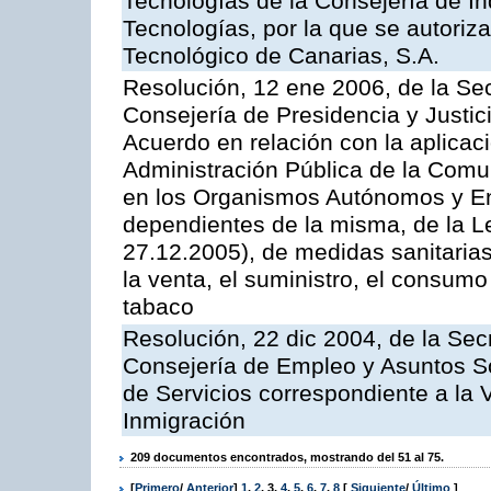
Tecnologías de la Consejería de I
Tecnologías, por la que se autoriza 
Tecnológico de Canarias, S.A.
Resolución, 12 ene 2006, de la Sec
Consejería de Presidencia y Justici
Acuerdo en relación con la aplicaci
Administración Pública de la Com
en los Organismos Autónomos y En
dependientes de la misma, de la L
27.12.2005), de medidas sanitarias
la venta, el suministro, el consumo
tabaco
Resolución, 22 dic 2004, de la Sec
Consejería de Empleo y Asuntos Soc
de Servicios correspondiente a la 
Inmigración
209 documentos encontrados, mostrando del 51 al 75.
[
Primero
/
Anterior
]
1
,
2
,
3
,
4
,
5
,
6
,
7
,
8
[
Siguiente
/
Último
]