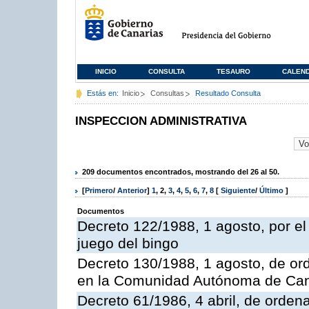
INICIO
CONSULTA
TESAURO
CALEN
Estás en:
Inicio
Consultas
Resultado Consulta
INSPECCION ADMINISTRATIVA
209 documentos encontrados, mostrando del 26 al 50.
[
Primero
/
Anterior
]
1
,
2
,
3
,
4
,
5
,
6
,
7
,
8
[
Siguiente
/
Último
]
Documentos
Decreto 122/1988, 1 agosto, por e
juego del bingo
Decreto 130/1988, 1 agosto, de or
en la Comunidad Autónoma de Can
Decreto 61/1986, 4 abril, de orden