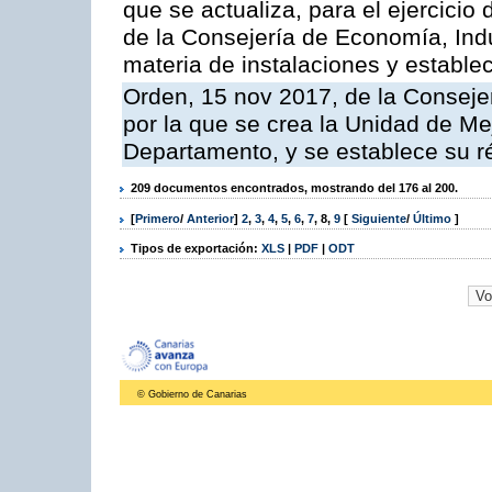
que se actualiza, para el ejercici
de la Consejería de Economía, Ind
materia de instalaciones y estable
Orden, 15 nov 2017, de la Conseje
por la que se crea la Unidad de Me
Departamento, y se establece su 
209 documentos encontrados, mostrando del 176 al 200.
[
Primero
/
Anterior
]
2
,
3
,
4
,
5
,
6
,
7
,
8
,
9
[
Siguiente
/
Último
]
Tipos de exportación:
XLS
|
PDF
|
ODT
© Gobierno de Canarias