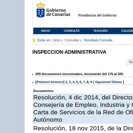
INICIO
CONSULTA
TESAURO
CALEN
Estás en:
Inicio
Consultas
Resultado Consulta
INSPECCION ADMINISTRATIVA
209 documentos encontrados, mostrando del 176 al 200.
[
Primero
/
Anterior
]
2
,
3
,
4
,
5
,
6
,
7
,
8
,
9
[
Siguiente
/
Último
]
Documentos
Resolución, 4 dic 2014, del Direct
Consejería de Empleo, Industria y 
Carta de Servicios de la Red de O
Autónomo
Resolución, 18 nov 2015, de la Dir