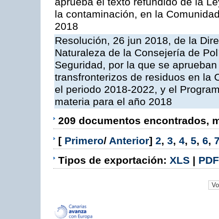
aprueba el texto refundido de la L
la contaminación, en la Comunida
2018
Resolución, 26 jun 2018, de la Dir
Naturaleza de la Consejería de Polít
Seguridad, por la que se aprueban 
transfronterizos de residuos en l
el periodo 2018-2022, y el Progra
materia para el año 2018
209 documentos encontrados, mo
[
Primero
/
Anterior
]
2
,
3
,
4
,
5
,
6
,
Tipos de exportación:
XLS
|
PDF