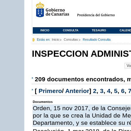
INICIO
CONSULTA
TESAURO
CALEN
Estás en:
Inicio
Consultas
Resultado Consulta
INSPECCION ADMINIS
209 documentos encontrados, mo
[
Primero
/
Anterior
]
2
,
3
,
4
,
5
,
6
,
Documentos
Orden, 15 nov 2017, de la Conseje
por la que se crea la Unidad de Me
Departamento, y se establece su 