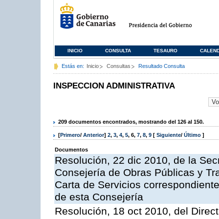
INICIO
CONSULTA
TESAURO
CALEN
Estás en:
Inicio
Consultas
Resultado Consulta
INSPECCION ADMINISTRATIVA
209 documentos encontrados, mostrando del 126 al 150.
[
Primero
/
Anterior
]
2
,
3
,
4
,
5
,
6
,
7
,
8
,
9
[
Siguiente
/
Último
]
Documentos
Resolución, 22 dic 2010, de la Sec
Consejería de Obras Públicas y Tra
Carta de Servicios correspondiente
de esta Consejería
Resolución, 18 oct 2010, del Direc