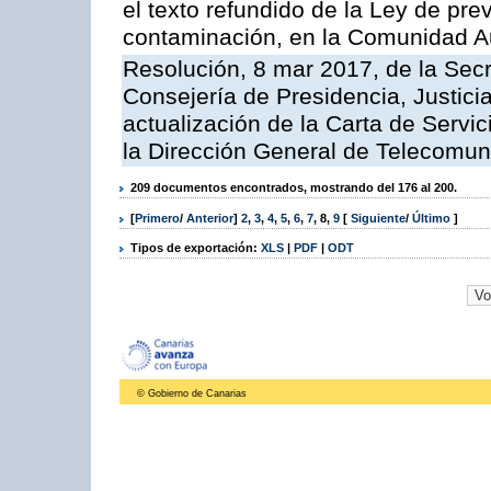
el texto refundido de la Ley de pre
contaminación, en la Comunidad A
Resolución, 8 mar 2017, de la Secr
Consejería de Presidencia, Justicia
actualización de la Carta de Servi
la Dirección General de Telecomu
209 documentos encontrados, mostrando del 176 al 200.
[
Primero
/
Anterior
]
2
,
3
,
4
,
5
,
6
,
7
,
8
,
9
[
Siguiente
/
Último
]
Tipos de exportación:
XLS
|
PDF
|
ODT
© Gobierno de Canarias