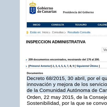
INICIO
CONSULTA
TESAURO
CALEN
Estás en:
Inicio
Consultas
Resultado Consulta
INSPECCION ADMINISTRATIVA
209 documentos encontrados, mostrando del 176 al 200.
[
Primero
/
Anterior
]
2
,
3
,
4
,
5
,
6
,
7
,
8
,
9
[
Siguiente
/
Último
]
Documentos
Decreto 68/2015, 30 abril, por el q
innovación y mejora de los servici
de la Comunidad Autónoma de Can
Orden, 22 may 2015, de la Conseje
Sostenibilidad, por la que se conv