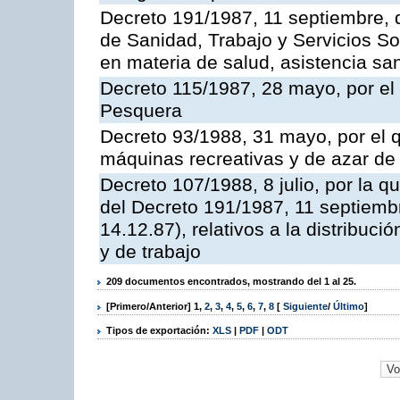
Decreto 191/1987, 11 septiembre, d
de Sanidad, Trabajo y Servicios So
en materia de salud, asistencia sani
Decreto 115/1987, 28 mayo, por el 
Pesquera
Decreto 93/1988, 31 mayo, por el 
máquinas recreativas y de azar d
Decreto 107/1988, 8 julio, por la 
del Decreto 191/1987, 11 septiemb
14.12.87), relativos a la distribuc
y de trabajo
209 documentos encontrados, mostrando del 1 al 25.
[Primero/Anterior]
1
,
2
,
3
,
4
,
5
,
6
,
7
,
8
[
Siguiente
/
Último
]
Tipos de exportación:
XLS
|
PDF
|
ODT