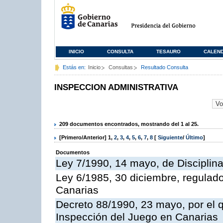
INICIO
CONSULTA
TESAURO
CALEN
Estás en:
Inicio
Consultas
Resultado Consulta
INSPECCION ADMINISTRATIVA
209 documentos encontrados, mostrando del 1 al 25.
[Primero/Anterior]
1
,
2
,
3
,
4
,
5
,
6
,
7
,
8
[
Siguiente
/
Último
]
Documentos
Ley 7/1990, 14 mayo, de Disciplina 
Ley 6/1985, 30 diciembre, regulad
Canarias
Decreto 88/1990, 23 mayo, por el q
Inspección del Juego en Canarias