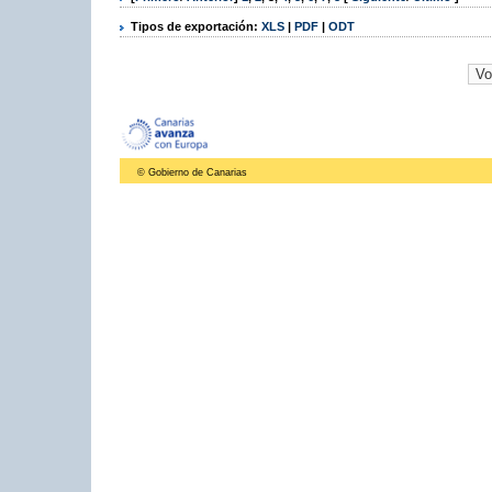
Tipos de exportación:
XLS
|
PDF
|
ODT
© Gobierno de Canarias