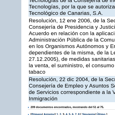
Tecnologías de la Consejería de I
Tecnologías, por la que se autoriza 
Tecnológico de Canarias, S.A.
Resolución, 12 ene 2006, de la Sec
Consejería de Presidencia y Justici
Acuerdo en relación con la aplicaci
Administración Pública de la Com
en los Organismos Autónomos y En
dependientes de la misma, de la L
27.12.2005), de medidas sanitarias
la venta, el suministro, el consumo
tabaco
Resolución, 22 dic 2004, de la Sec
Consejería de Empleo y Asuntos Soc
de Servicios correspondiente a la 
Inmigración
209 documentos encontrados, mostrando del 51 al 75.
[
Primero
/
Anterior
]
1
,
2
,
3
,
4
,
5
,
6
,
7
,
8
[
Siguiente
/
Último
]