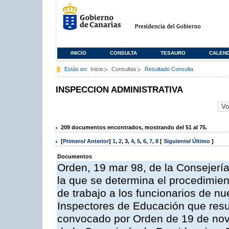
INICIO
CONSULTA
TESAURO
CALEN
Estás en:
Inicio
Consultas
Resultado Consulta
INSPECCION ADMINISTRATIVA
209 documentos encontrados, mostrando del 51 al 75.
[
Primero
/
Anterior
]
1
,
2
,
3
,
4
,
5
,
6
,
7
,
8
[
Siguiente
/
Último
]
Documentos
Orden, 19 mar 98, de la Consejería
la que se determina el procedimient
de trabajo a los funcionarios de n
Inspectores de Educación que resu
convocado por Orden de 19 de nov